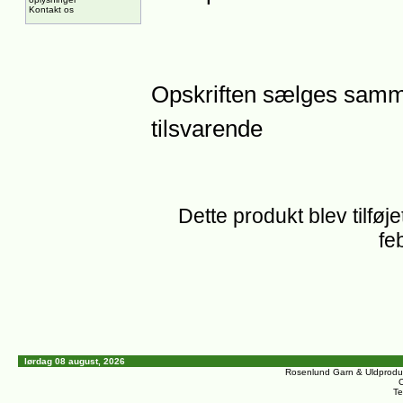
Kontakt os
Opskriften sælges samm
tilsvarende
Dette produkt blev tilføj
fe
lørdag 08 august, 2026
Rosenlund Garn & Uldprodu
C
Te