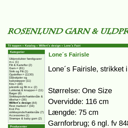
Til toppen
»
Katalog
»
Wilfert´s design
»
Lone´s Fairi
Kategorier
Lone´s Fairisle
Uldprodukter færdigvarer
m.v.
(1)
Filt & Karteflor
(2)
Lone´s Fairisle, strikket 
Garn->
(81)
Strik og Filt
(1)
Opskrifter->
(1130)
Dåbskjoler og
babytæpper
(11)
Kits->
(48)
julestrik og filt m.v.
(2)
Størrelse: One Size
Lukketøj & knapper->
(11)
Bøger
(6)
Strikkepinde/hæklenåle &
Overvidde: 116 cm
tilbehø->
(36)
Wilfert´s design
(44)
Rest marked->
(34)
Knit Pro
Længde: 75 cm
strikkepinde/hæklenåle
(7)
Accessories
(1)
Strømpe & baby garn
(2)
Garnforbrug; 6 ngl. fv 848
Producenter