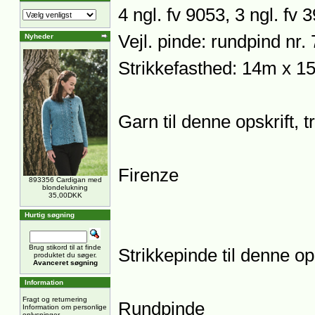
4 ngl. fv 9053, 3 ngl. fv 3
Vejl. pinde: rundpind nr.
Nyheder
Strikkefasthed: 14m x 1
Garn til denne opskrift, t
Firenze
893356 Cardigan med
blondelukning
35,00DKK
Hurtig søgning
Brug stikord til at finde
Strikkepinde til denne ops
produktet du søger.
Avanceret søgning
Information
Fragt og returnering
Rundpinde
Information om personlige
oplysninger