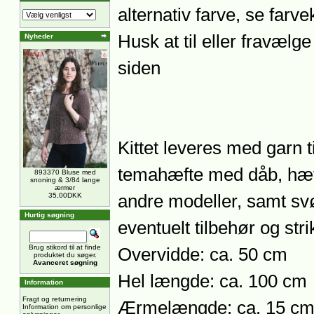
alternativ farve, se farv
Husk at til eller fravæl
Nyheder
siden
Kittet leveres med garn 
temahæfte med dåb, hæft
893370 Bluse med
snoning & 3/84 lange
ærmer
35,00DKK
andre modeller, samt sv
Hurtig søgning
eventuelt tilbehør og str
Brug stikord til at finde
Overvidde: ca. 50 cm
produktet du søger.
Avanceret søgning
Hel længde: ca. 100 cm
Information
Fragt og returnering
Ærmelængde: ca. 15 c
Information om personlige