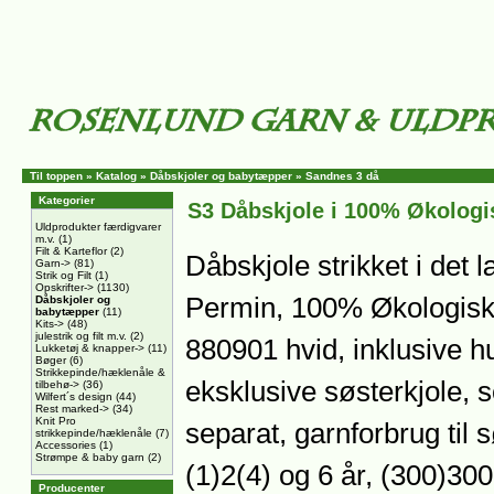
Til toppen
»
Katalog
»
Dåbskjoler og babytæpper
»
Sandnes 3 då
Kategorier
S3 Dåbskjole i 100% Økolog
Uldprodukter færdigvarer
m.v.
(1)
Filt & Karteflor
(2)
Dåbskjole strikket i det 
Garn->
(81)
Strik og Filt
(1)
Opskrifter->
(1130)
Permin, 100% Økologisk
Dåbskjoler og
babytæpper
(11)
Kits->
(48)
julestrik og filt m.v.
(2)
880901 hvid, inklusive 
Lukketøj & knapper->
(11)
Bøger
(6)
Strikkepinde/hæklenåle &
eksklusive søsterkjole,
tilbehø->
(36)
Wilfert´s design
(44)
Rest marked->
(34)
Knit Pro
separat, garnforbrug til 
strikkepinde/hæklenåle
(7)
Accessories
(1)
Strømpe & baby garn
(2)
(1)2(4) og 6 år, (300)30
Producenter