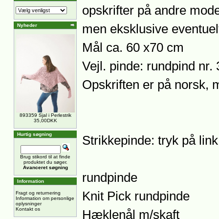
opskrifter på andre mode
men eksklusive eventuelt
Nyheder
Mål ca. 60 x70 cm
Vejl. pinde: rundpind nr.
Opskriften er på norsk, 
893359 Sjal i Perlestrik
35,00DKK
Hurtig søgning
Strikkepinde: tryk på lin
Brug stikord til at finde
produktet du søger.
Avanceret søgning
rundpinde
Information
Knit Pick rundpinde
Fragt og returnering
Information om personlige
oplysninger
Kontakt os
Hæklenål m/skaft