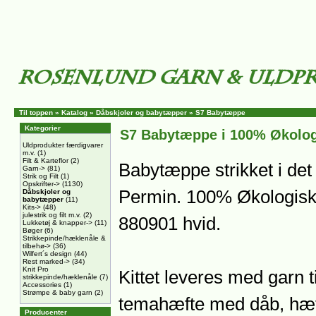
Til toppen
»
Katalog
»
Dåbskjoler og babytæpper
»
S7 Babytæppe
Kategorier
S7 Babytæppe i 100% Økolo
Uldprodukter færdigvarer
m.v.
(1)
Filt & Karteflor
(2)
Babytæppe strikket i det
Garn->
(81)
Strik og Filt
(1)
Opskrifter->
(1130)
Permin. 100% Økologisk
Dåbskjoler og
babytæpper
(11)
Kits->
(48)
julestrik og filt m.v.
(2)
880901 hvid.
Lukketøj & knapper->
(11)
Bøger
(6)
Strikkepinde/hæklenåle &
tilbehø->
(36)
Wilfert´s design
(44)
Rest marked->
(34)
Knit Pro
Kittet leveres med garn 
strikkepinde/hæklenåle
(7)
Accessories
(1)
Strømpe & baby garn
(2)
temahæfte med dåb, hæf
Producenter