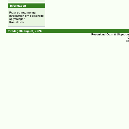
Information
Fragt og returnering
Information om personlige
oplysninger
Kontakt os
torsdag 06 august, 2026
Rosenlund Garn & Uldprodu
C
Te