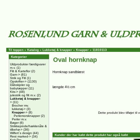
Til toppen
»
Katalog
»
Lukketøj & knapper
»
Knapper
»
11810113
Kategorier
Oval hornknap
Uldprodukter færdigvarer
m.v.
(1)
Filt & Karteflor
(2)
Hornknap sandblæst
Garn->
(81)
Strik og Filt
(1)
Opskrifter->
(1130)
Dåbskjoler og
længde 4½ cm
babytæpper
(11)
Kits->
(48)
julestrik og filt m.v.
(2)
Lukketøj & knapper
-
>
(11)
Brocher mv.
lukketøj->
(3)
Knapper
->
(8)
Dette produkt blev tilføjet t
Perlemorsknapper
(2)
Perler m.v.
Bøger
(6)
Strikkepinde/hæklenåle &
tilbehø->
(36)
Wilfert´s design
(44)
Kunder der har købt dette produkt har også købt
Rest marked->
(34)
Knit Pro