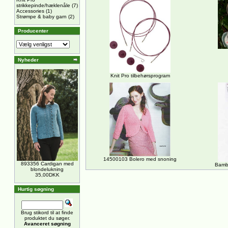
strikkepinde/hæklenåle
(7)
Accessories
(1)
Strømpe & baby garn
(2)
Producenter
Nyheder
Knit Pro tilbehørsprogram
14500103 Bolero med snoning
893356 Cardigan med
Bambu
blondelukning
35,00DKK
Hurtig søgning
Brug stikord til at finde
produktet du søger.
Avanceret søgning