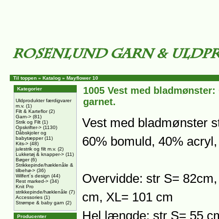
Til toppen
»
Katalog
»
Mayflower 10
1005 Vest med bladmønster: O
Kategorier
garnet.
Uldprodukter færdigvarer
m.v.
(1)
Filt & Karteflor
(2)
Garn->
(81)
Vest med bladmønster str
Strik og Filt
(1)
Opskrifter->
(1130)
Dåbskjoler og
60% bomuld, 40% acryl,
babytæpper
(11)
Kits->
(48)
julestrik og filt m.v.
(2)
Lukketøj & knapper->
(11)
Bøger
(6)
Strikkepinde/hæklenåle &
tilbehø->
(36)
Overvidde: str S= 82cm
Wilfert´s design
(44)
Rest marked->
(34)
Knit Pro
strikkepinde/hæklenåle
(7)
cm, XL= 101 cm
Accessories
(1)
Strømpe & baby garn
(2)
Hel længde: str S= 55 c
Producenter