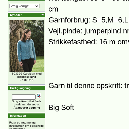
cm
Nyheder
Garnforbrug: S=5,M=6,L
Vejl.pinde: jumperpind n
Strikkefasthed: 16 m omv
893356 Cardigan med
blondelukning
35,00DKK
Garn til denne opskrift: t
Hurtig søgning
Brug stikord til at finde
produktet du søger.
Big Soft
Avanceret søgning
Information
Fragt og returnering
Information om personlige
oplysninger