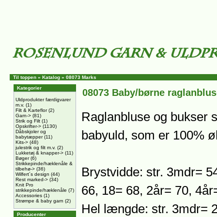
Til toppen
»
Katalog
»
08073 Marks
Kategorier
08073 Baby/børne raglanblus
Uldprodukter færdigvarer
m.v.
(1)
Filt & Karteflor
(2)
Raglanbluse og bukser st
Garn->
(81)
Strik og Filt
(1)
Opskrifter->
(1130)
babyuld, som er 100% øk
Dåbskjoler og
babytæpper
(11)
Kits->
(48)
julestrik og filt m.v.
(2)
Lukketøj & knapper->
(11)
Bøger
(6)
Strikkepinde/hæklenåle &
Brystvidde: str. 3mdr= 5
tilbehø->
(36)
Wilfert´s design
(44)
Rest marked->
(34)
Knit Pro
66, 18= 68, 2år= 70, 4å
strikkepinde/hæklenåle
(7)
Accessories
(1)
Strømpe & baby garn
(2)
Hel længde: str. 3mdr= 2
Producenter