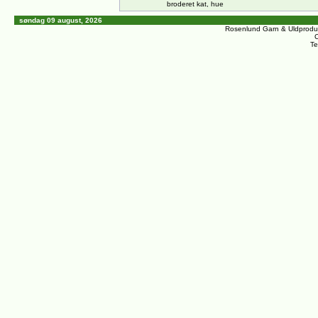
broderet kat, hue
søndag 09 august, 2026
Rosenlund Garn & Uldprodu
C
Te