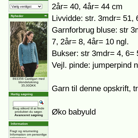
2år= 40, 4år= 44 cm
Livvidde: str. 3mdr= 51,
Nyheder
Garnforbrug bluse: str 3
7, 2år= 8, 4år= 10 ngl.
Bukser: str 3mdr= 4, 6= 5
Vejl. pinde: jumperpind n
893356 Cardigan med
blondelukning
35,00DKK
Garn til denne opskrift, t
Hurtig søgning
Brug stikord til at finde
Øko babyuld
produktet du søger.
Avanceret søgning
Information
Fragt og returnering
Information om personlige
oplysninger