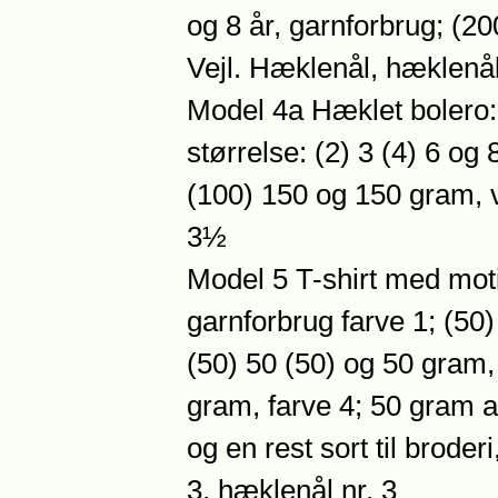
og 8 år, garnforbrug; (2
Vejl. Hæklenål, hæklenål
Model 4a Hæklet bolero: s
størrelse: (2) 3 (4) 6 og
(100) 150 og 150 gram, v
3½
Model 5 T-shirt med motiv
garnforbrug farve 1; (50)
(50) 50 (50) og 50 gram,
gram, farve 4; 50 gram all
og en rest sort til broder
3, hæklenål nr. 3