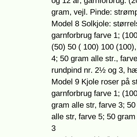
og 12 år, garnforbrug: (
gram, vejl. Pinde: strøm
Model 8 Solkjole: størrels
garnforbrug farve 1; (100
(50) 50 ( 100) 100 (100), 
4; 50 gram alle str., farv
rundpind nr. 2½ og 3, hæ
Model 9 Kjole roser på str
garnforbrug farve 1; (100
gram alle str, farve 3; 50
alle str, farve 5; 50 gram 
3