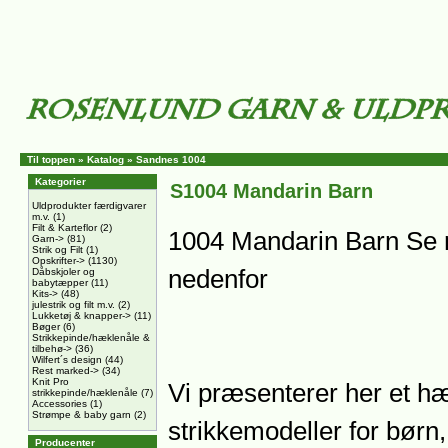
Til toppen
»
Katalog
»
Sandnes 1004
Kategorier
S1004 Mandarin Barn
Uldprodukter færdigvarer
m.v.
(1)
Filt & Karteflor
(2)
1004 Mandarin Barn Se 
Garn->
(81)
Strik og Filt
(1)
Opskrifter->
(1130)
nedenfor
Dåbskjoler og
babytæpper
(11)
Kits->
(48)
julestrik og filt m.v.
(2)
Lukketøj & knapper->
(11)
Bøger
(6)
Strikkepinde/hæklenåle &
tilbehø->
(36)
Wilfert´s design
(44)
Rest marked->
(34)
Knit Pro
Vi præsenterer her et hæ
strikkepinde/hæklenåle
(7)
Accessories
(1)
Strømpe & baby garn
(2)
strikkemodeller for børn, 
Producenter