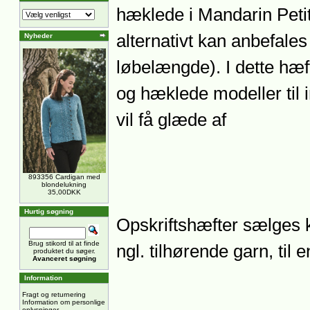
hæklede i Mandarin Petit
alternativt kan anbefale
Nyheder
løbelængde). I dette hæft
og hæklede modeller til 
vil få glæde af
893356 Cardigan med
blondelukning
35,00DKK
Hurtig søgning
Opskriftshæfter sælge
Brug stikord til at finde
ngl. tilhørende garn, til 
produktet du søger.
Avanceret søgning
Information
Fragt og returnering
Information om personlige
oplysninger