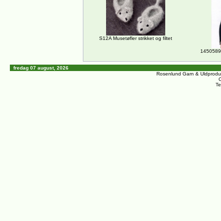
S12A Musetøfler strikket og filtet
14505890
fredag 07 august, 2026
Rosenlund Garn & Uldprodu
C
Te