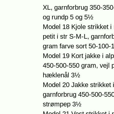
XL, garnforbrug 350-350
og rundp 5 og 5½
Model 18 Kjole strikket i
petit i str S-M-L, garnf
gram farve sort 50-100-
Model 19 Kort jakke i alp
450-500-550 gram, vejl 
hæklenål 3½
Model 20 Jakke strikket 
garnforbrug 450-500-550
strømpep 3½
Model 21 Vest strikket i 