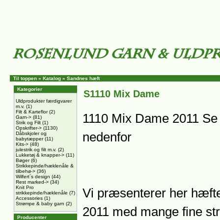
Til toppen
»
Katalog
»
Sandnes hæft
Kategorier
S1110 Mix Dame
Uldprodukter færdigvarer
m.v.
(1)
Filt & Karteflor
(2)
1110 Mix Dame 2011 Se 
Garn->
(81)
Strik og Filt
(1)
Opskrifter->
(1130)
nedenfor
Dåbskjoler og
babytæpper
(11)
Kits->
(48)
julestrik og filt m.v.
(2)
Lukketøj & knapper->
(11)
Bøger
(6)
Strikkepinde/hæklenåle &
tilbehø->
(36)
Wilfert´s design
(44)
Rest marked->
(34)
Knit Pro
Vi præsenterer her hæf
strikkepinde/hæklenåle
(7)
Accessories
(1)
Strømpe & baby garn
(2)
2011 med mange fine stri
Producenter