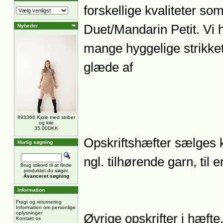
forskellige kvaliteter so
Duet/Mandarin Petit. Vi h
Nyheder
mange hyggelige strikket
glæde af
893366 Kjole med striber
og kile
35,00DKK
Opskriftshæfter sælge
Hurtig søgning
ngl. tilhørende garn, til 
Brug stikord til at finde
produktet du søger.
Avanceret søgning
Information
Fragt og returnering
Information om personlige
oplysninger
Øvrige opskrifter i hæfte,
Kontakt os