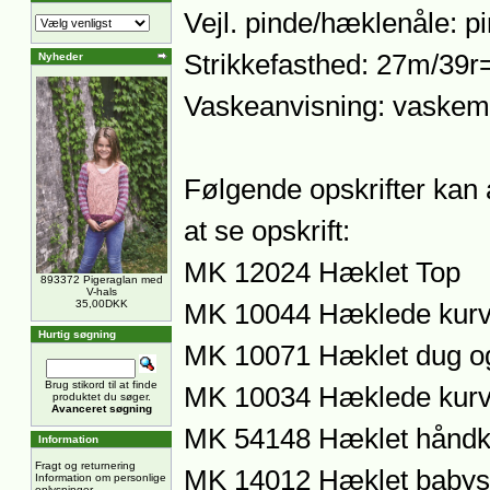
Vejl. pinde/hæklenåle: pi
Strikkefasthed: 27m/39r
Nyheder
Vaskeanvisning: vaskem
Følgende opskrifter kan 
at se opskrift:
MK 12024 Hæklet Top
893372 Pigeraglan med
V-hals
35,00DKK
MK 10044 Hæklede kur
Hurtig søgning
MK 10071 Hæklet dug og
Brug stikord til at finde
MK 10034 Hæklede kurv
produktet du søger.
Avanceret søgning
MK 54148 Hæklet håndkl
Information
Fragt og returnering
MK 14012 Hæklet babys
Information om personlige
oplysninger