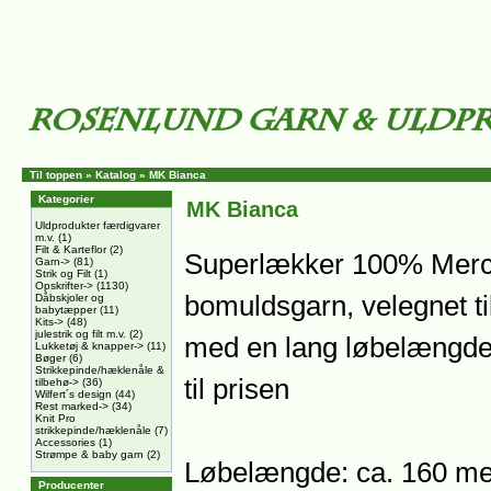
Til toppen
»
Katalog
»
MK Bianca
Kategorier
MK Bianca
Uldprodukter færdigvarer
m.v.
(1)
Filt & Karteflor
(2)
Superlækker 100% Merce
Garn->
(81)
Strik og Filt
(1)
Opskrifter->
(1130)
bomuldsgarn, velegnet ti
Dåbskjoler og
babytæpper
(11)
Kits->
(48)
julestrik og filt m.v.
(2)
med en lang løbelængde, 
Lukketøj & knapper->
(11)
Bøger
(6)
Strikkepinde/hæklenåle &
til prisen
tilbehø->
(36)
Wilfert´s design
(44)
Rest marked->
(34)
Knit Pro
strikkepinde/hæklenåle
(7)
Accessories
(1)
Strømpe & baby garn
(2)
Løbelængde: ca. 160 met
Producenter