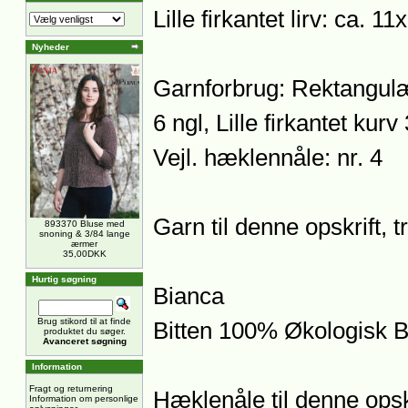
Lille firkantet lirv: ca.
Nyheder
Garnforbrug: Rektangulær
6 ngl, Lille firkantet kurv 
Vejl. hæklennåle: nr. 4
Garn til denne opskrift, t
893370 Bluse med
snoning & 3/84 lange
ærmer
35,00DKK
Hurtig søgning
Bianca
Brug stikord til at finde
Bitten 100% Økologisk 
produktet du søger.
Avanceret søgning
Information
Fragt og returnering
Hæklenåle til denne opsk
Information om personlige