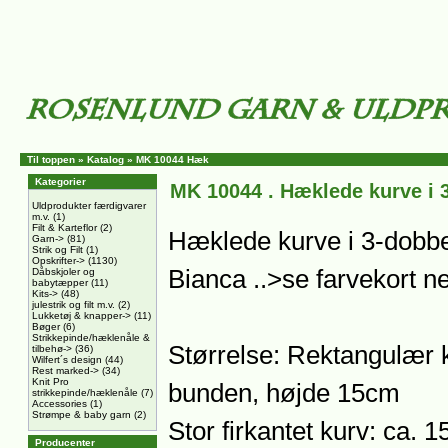
Til toppen
»
Katalog
»
MK 10044 Hæk
Kategorier
MK 10044 . Hæklede kurve i 
Uldprodukter færdigvarer
m.v.
(1)
Filt & Karteflor
(2)
Hæklede kurve i 3-dobbel
Garn->
(81)
Strik og Filt
(1)
Opskrifter->
(1130)
Bianca ..>se farvekort n
Dåbskjoler og
babytæpper
(11)
Kits->
(48)
julestrik og filt m.v.
(2)
Lukketøj & knapper->
(11)
Bøger
(6)
Strikkepinde/hæklenåle &
Størrelse: Rektangulær k
tilbehø->
(36)
Wilfert´s design
(44)
Rest marked->
(34)
Knit Pro
bunden, højde 15cm
strikkepinde/hæklenåle
(7)
Accessories
(1)
Strømpe & baby garn
(2)
Stor firkantet kurv: ca.
Producenter