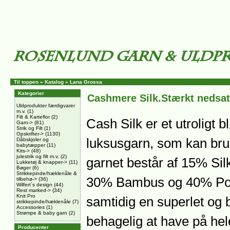
Til toppen
»
Katalog
»
Lana Grossa
Kategorier
Cashmere Silk.Stærkt nedsat
Uldprodukter færdigvarer
m.v.
(1)
Filt & Karteflor
(2)
Cash Silk er et utroligt 
Garn->
(81)
Strik og Filt
(1)
Opskrifter->
(1130)
luksusgarn, som kan bru
Dåbskjoler og
babytæpper
(11)
Kits->
(48)
julestrik og filt m.v.
(2)
garnet består af 15% Si
Lukketøj & knapper->
(11)
Bøger
(6)
Strikkepinde/hæklenåle &
30% Bambus og 40% Pol
tilbehø->
(36)
Wilfert´s design
(44)
Rest marked->
(34)
Knit Pro
samtidig en superlet og 
strikkepinde/hæklenåle
(7)
Accessories
(1)
Strømpe & baby garn
(2)
behagelig at have på hel
Producenter