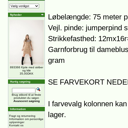
Løbelængde: 75 meter p
Nyheder
Vejl. pinde: jumperpind s
Strikkefasthed: 12mx16
Garnforbrug til dameblu
gram
893366 Kjole med striber
og kile
35,00DKK
SE FARVEKORT NEDE
Hurtig søgning
Brug stikord til at finde
produktet du søger.
Avanceret søgning
I farvevalg kolonnen kan 
Information
lager.
Fragt og returnering
Information om personlige
oplysninger
Kontakt os