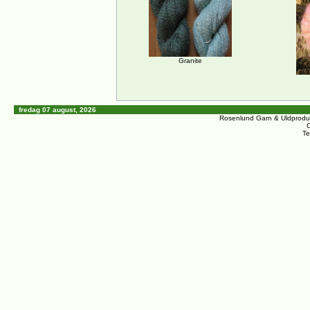
Granite
fredag 07 august, 2026
Rosenlund Garn & Uldprodu
C
Te