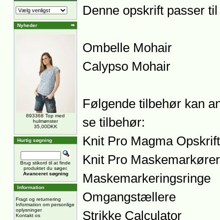
Denne opskrift passer til
Nyheder
Ombelle Mohair
Calypso Mohair
Følgende tilbehør kan an
893368 Top med
se tilbehør:
hulmønster
35,00DKK
Knit Pro Magma Opskrift
Hurtig søgning
Knit Pro Maskemarkører
Brug stikord til at finde
produktet du søger.
Avanceret søgning
Maskemarkeringsringe
Information
Omgangstællere
Fragt og returnering
Information om personlige
oplysninger
Strikke Calculator
Kontakt os