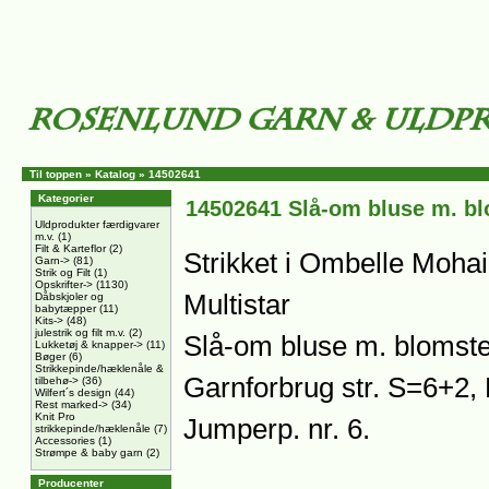
Til toppen
»
Katalog
»
14502641
Kategorier
14502641 Slå-om bluse m. b
Uldprodukter færdigvarer
m.v.
(1)
Filt & Karteflor
(2)
Strikket i Ombelle Moha
Garn->
(81)
Strik og Filt
(1)
Opskrifter->
(1130)
Multistar
Dåbskjoler og
babytæpper
(11)
Kits->
(48)
julestrik og filt m.v.
(2)
Slå-om bluse m. blomste
Lukketøj & knapper->
(11)
Bøger
(6)
Strikkepinde/hæklenåle &
Garnforbrug str. S=6+2,
tilbehø->
(36)
Wilfert´s design
(44)
Rest marked->
(34)
Knit Pro
Jumperp. nr. 6.
strikkepinde/hæklenåle
(7)
Accessories
(1)
Strømpe & baby garn
(2)
Producenter