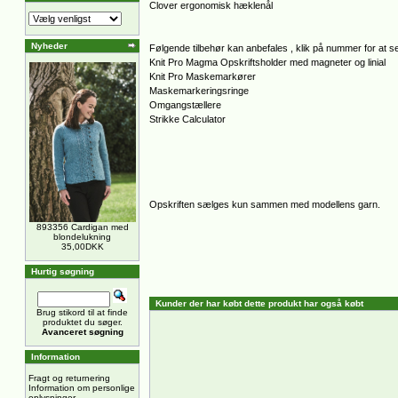
Clover ergonomisk hæklenål
Nyheder
Følgende tilbehør kan anbefales , klik på nummer for at se
Knit Pro Magma Opskriftsholder med magneter og linial
Knit Pro Maskemarkører
Maskemarkeringsringe
Omgangstællere
Strikke Calculator
Opskriften sælges kun sammen med modellens garn.
893356 Cardigan med
blondelukning
35,00DKK
Hurtig søgning
Kunder der har købt dette produkt har også købt
Brug stikord til at finde
produktet du søger.
Avanceret søgning
Information
Fragt og returnering
Information om personlige
oplysninger