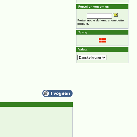
Fortæl en ven om os
Fortæl nogle du kender om dette
produkt.
Sprog
Valuta