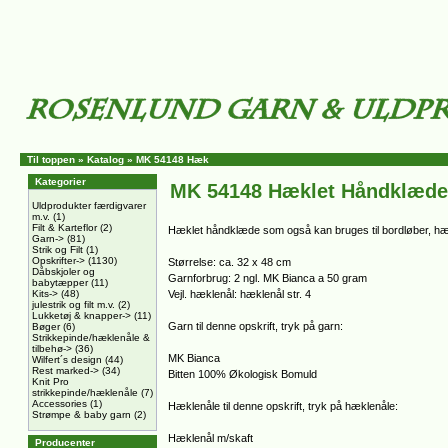
Til toppen
»
Katalog
»
MK 54148 Hæk
Kategorier
MK 54148 Hæklet Håndklæde
Uldprodukter færdigvarer
m.v.
(1)
Filt & Karteflor
(2)
Hæklet håndklæde som også kan bruges til bordløber, hæ
Garn->
(81)
Strik og Filt
(1)
Opskrifter->
(1130)
Størrelse: ca. 32 x 48 cm
Dåbskjoler og
Garnforbrug: 2 ngl. MK Bianca a 50 gram
babytæpper
(11)
Kits->
(48)
Vejl. hæklenål: hæklenål str. 4
julestrik og filt m.v.
(2)
Lukketøj & knapper->
(11)
Garn til denne opskrift, tryk på garn:
Bøger
(6)
Strikkepinde/hæklenåle &
tilbehø->
(36)
MK Bianca
Wilfert´s design
(44)
Rest marked->
(34)
Bitten 100% Økologisk Bomuld
Knit Pro
strikkepinde/hæklenåle
(7)
Accessories
(1)
Hæklenåle til denne opskrift, tryk på hæklenåle:
Strømpe & baby garn
(2)
Hæklenål m/skaft
Producenter