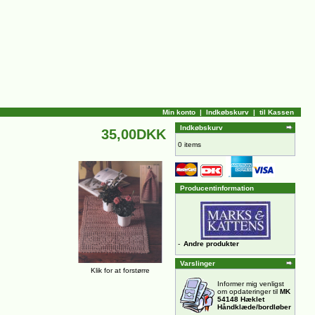
Min konto
|
Indkøbskurv
|
til Kassen
Indkøbskurv
35,00DKK
0 items
Producentinformation
-
Andre produkter
Varslinger
Klik for at forstørre
Informer mig venligst
om opdateringer til
MK
54148 Hæklet
Håndklæde/bordløber