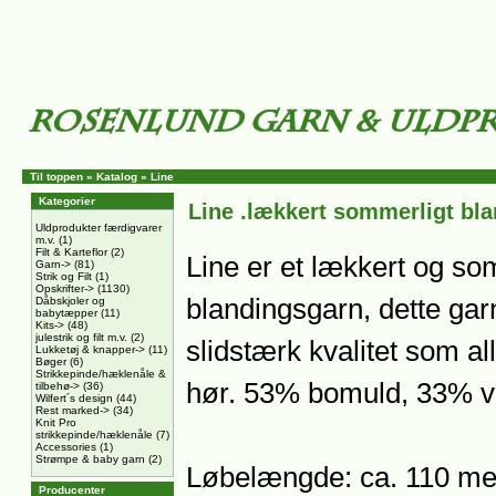
Til toppen
»
Katalog
»
Line
Kategorier
Line .lækkert sommerligt bl
Uldprodukter færdigvarer
m.v.
(1)
Filt & Karteflor
(2)
Line er et lækkert og so
Garn->
(81)
Strik og Filt
(1)
Opskrifter->
(1130)
blandingsgarn, dette garn
Dåbskjoler og
babytæpper
(11)
Kits->
(48)
julestrik og filt m.v.
(2)
slidstærk kvalitet som al
Lukketøj & knapper->
(11)
Bøger
(6)
Strikkepinde/hæklenåle &
hør. 53% bomuld, 33% v
tilbehø->
(36)
Wilfert´s design
(44)
Rest marked->
(34)
Knit Pro
strikkepinde/hæklenåle
(7)
Accessories
(1)
Strømpe & baby garn
(2)
Løbelængde: ca. 110 met
Producenter