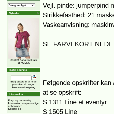
Vejl. pinde: jumperpind n
Strikkefasthed: 21 mask
Nyheder
Vaskeanvisning: maskin
SE FARVEKORT NEDE
893369 Kortærmet trøje
35,00DKK
Hurtig søgning
Følgende opskrifter kan 
Brug stikord til at finde
produktet du søger.
Avanceret søgning
at se opskrift:
Information
S 1311 Line et eventyr
Fragt og returnering
Information om personlige
oplysninger
Kontakt os
S 1505 Line