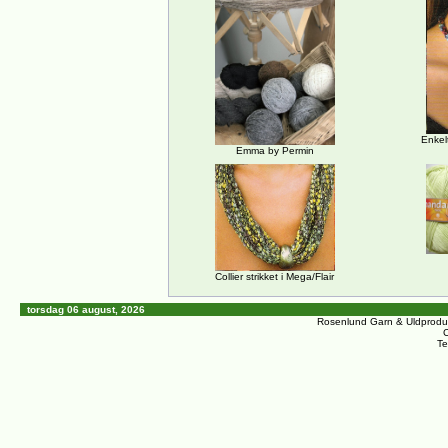
Enkel
Emma by Permin
Collier strikket i Mega/Flair
torsdag 06 august, 2026
Rosenlund Garn & Uldprodu
C
Te