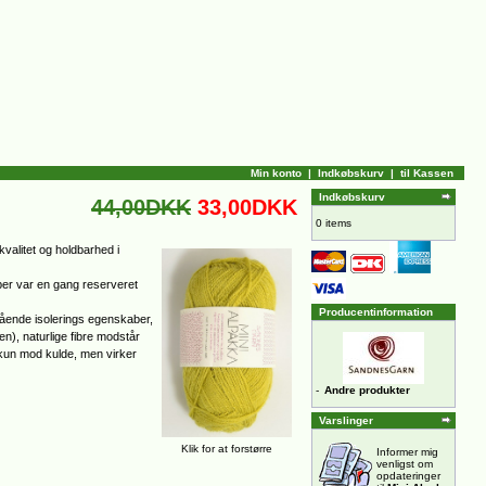
Min konto
|
Indkøbskurv
|
til Kassen
Indkøbskurv
44,00DKK
33,00DKK
0 items
valitet og holdbarhed i
iber var en gang reserveret
Producentinformation
tående isolerings egenskaber,
), naturlige fibre modstår
e kun mod kulde, men virker
-
Andre produkter
Varslinger
Klik for at forstørre
Informer mig
venligst om
opdateringer