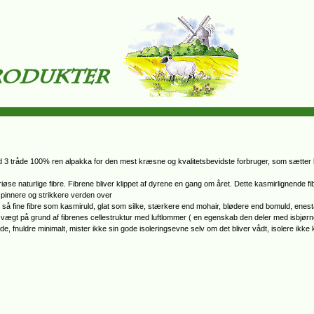
3 tråde 100% ren alpakka for den mest kræsne og kvalitetsbevidste forbruger, som sætter k
øse naturlige fibre. Fibrene bliver klippet af dyrene en gang om året. Dette kasmirlignende f
 spinnere og strikkere verden over
 så fine fibre som kasmiruld, glat som silke, stærkere end mohair, blødere end bomuld, enes
gt på grund af fibrenes cellestruktur med luftlommer ( en egenskab den deler med isbjørnen
de, fnuldre minimalt, mister ikke sin gode isoleringsevne selv om det bliver vådt, isolere ikk