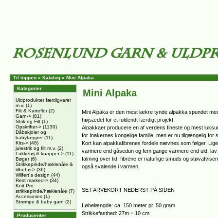
Til toppen
»
Katalog
»
Mini Alpaka
Kategorier
Mini Alpaka
Uldprodukter færdigvarer
m.v.
(1)
Filt & Karteflor
(2)
Mini Alpaka er den mest lækre tynde alpakka spundet med 
Garn->
(81)
højsædet for et fuldendt færdigt projekt.
Strik og Filt
(1)
Opskrifter->
(1130)
Alpakkaer producere en af verdens fineste og mest luksuri
Dåbskjoler og
for Inakernes kongelige familie, men er nu tilgængelig for
babytæpper
(11)
Kits->
(48)
Kort kan alpakkafibrenes fordele nævnes som følger. Lige
julestrik og filt m.v.
(2)
varmere end gåsedun og fem gange varmere end uld, lav væ
Lukketøj & knapper->
(11)
falming over tid, fibrene er naturlige smuds og støvafvisen
Bøger
(6)
Strikkepinde/hæklenåle &
også svalende i varmen.
tilbehø->
(36)
Wilfert´s design
(44)
Rest marked->
(34)
Knit Pro
SE FARVEKORT NEDERST PÅ SIDEN
strikkepinde/hæklenåle
(7)
Accessories
(1)
Strømpe & baby garn
(2)
Løbelængde: ca. 150 meter pr. 50 gram
Strikkefasthed: 27m = 10 cm
Producenter