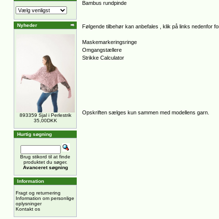
Bambus rundpinde
Nyheder
Følgende tilbehør kan anbefales , klik på links nedenfor for
Maskemarkeringsringe
Omgangstællere
Strikke Calculator
Opskriften sælges kun sammen med modellens garn.
893359 Sjal i Perlestrik
35,00DKK
Hurtig søgning
Brug stikord til at finde
produktet du søger.
Avanceret søgning
Information
Fragt og returnering
Information om personlige
oplysninger
Kontakt os