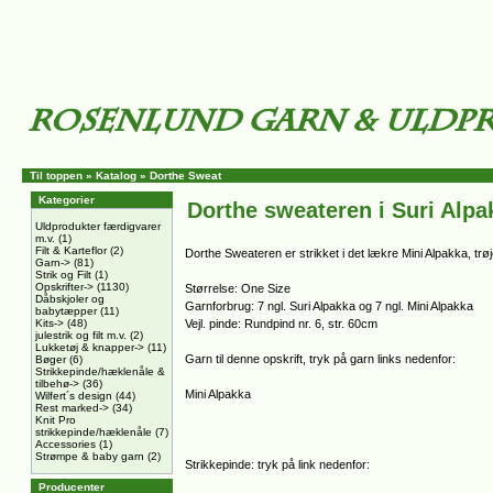
Til toppen
»
Katalog
»
Dorthe Sweat
Kategorier
Dorthe sweateren i Suri Alpa
Uldprodukter færdigvarer
m.v.
(1)
Filt & Karteflor
(2)
Dorthe Sweateren er strikket i det lækre Mini Alpakka, tr
Garn->
(81)
Strik og Filt
(1)
Opskrifter->
(1130)
Størrelse: One Size
Dåbskjoler og
Garnforbrug: 7 ngl. Suri Alpakka og 7 ngl. Mini Alpakka
babytæpper
(11)
Kits->
(48)
Vejl. pinde: Rundpind nr. 6, str. 60cm
julestrik og filt m.v.
(2)
Lukketøj & knapper->
(11)
Garn til denne opskrift, tryk på garn links nedenfor:
Bøger
(6)
Strikkepinde/hæklenåle &
tilbehø->
(36)
Mini Alpakka
Wilfert´s design
(44)
Rest marked->
(34)
Knit Pro
strikkepinde/hæklenåle
(7)
Accessories
(1)
Strømpe & baby garn
(2)
Strikkepinde: tryk på link nedenfor:
Producenter