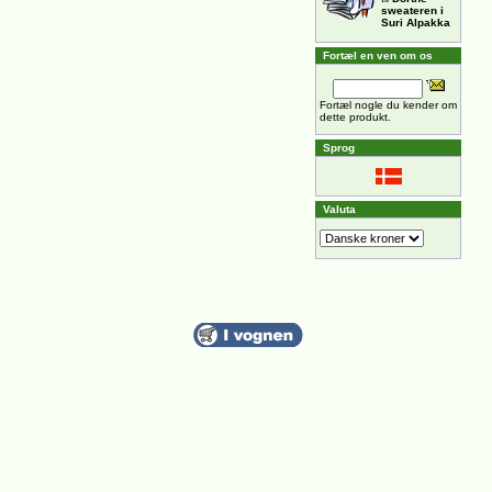
sweateren i
Suri Alpakka
Fortæl en ven om os
Fortæl nogle du kender om
dette produkt.
Sprog
Valuta