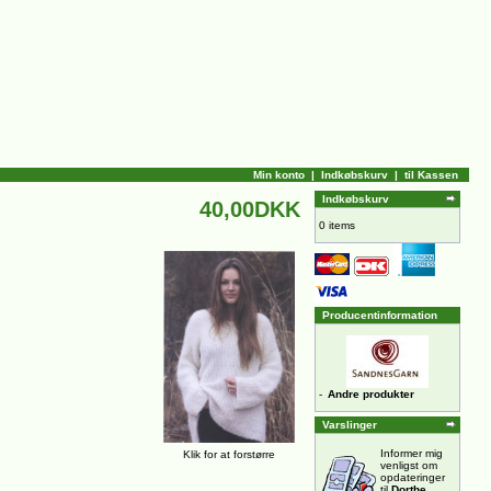
Min konto
|
Indkøbskurv
|
til Kassen
Indkøbskurv
40,00DKK
0 items
Producentinformation
-
Andre produkter
Varslinger
Informer mig
Klik for at forstørre
venligst om
opdateringer
til
Dorthe