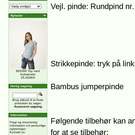
Vejl. pinde: Rundpind nr
Nyheder
Strikkepinde: tryk på lin
893368 Top med
hulmønster
35,00DKK
Bambus jumperpinde
Hurtig søgning
Brug stikord til at finde
produktet du søger.
Avanceret søgning
Information
Følgende tilbehør kan anb
Fragt og returnering
Information om personlige
oplysninger
for at se tilbehør:
Kontakt os