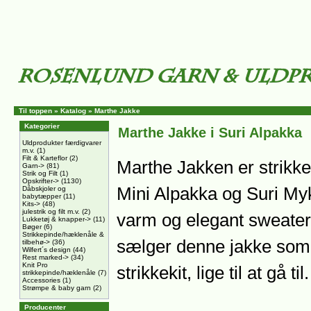
Til toppen
»
Katalog
»
Marthe Jakke
Kategorier
Marthe Jakke i Suri Alpakka
Uldprodukter færdigvarer
m.v.
(1)
Filt & Karteflor
(2)
Marthe Jakken er strikket
Garn->
(81)
Strik og Filt
(1)
Opskrifter->
(1130)
Mini Alpakka og Suri Myk
Dåbskjoler og
babytæpper
(11)
Kits->
(48)
julestrik og filt m.v.
(2)
varm og elegant sweater i
Lukketøj & knapper->
(11)
Bøger
(6)
Strikkepinde/hæklenåle &
sælger denne jakke som
tilbehø->
(36)
Wilfert´s design
(44)
Rest marked->
(34)
Knit Pro
strikkekit, lige til at gå til.
strikkepinde/hæklenåle
(7)
Accessories
(1)
Strømpe & baby garn
(2)
Producenter