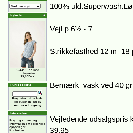
100% uld.Superwash.Løb
Nyheder
Vejl p 6½ - 7
Strikkefasthed 12 m, 18 
893368 Top med
hulmønster
35,00DKK
Bemærk: vask ved 40 gr.
Hurtig søgning
Brug stikord til at finde
produktet du søger.
Avanceret søgning
Information
Vejledende udsalgspris 
Fragt og returnering
Information om personlige
oplysninger
39,95
Kontakt os