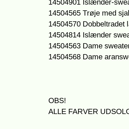
14504901 Islænder-sweat
14504565 Trøje med sjal
14504570 Dobbeltradet l
14504814 Islænder sweat
14504563 Dame sweater
14504568 Dame aranswe
OBS!
ALLE FARVER UDSOL