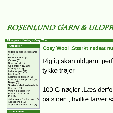
Til toppen
»
Katalog
»
Cosy Wool
Kategorier
Cosy Wool .Stærkt nedsat nu 
Uldprodukter færdigvarer
m.v.
(1)
Filt & Karteflor
(2)
Rigtig skøn uldgarn, perfe
Garn->
(81)
Strik og Filt
(1)
Opskrifter->
(1130)
tykke trøjer
Dåbskjoler og
babytæpper
(11)
Kits->
(48)
julestrik og filt m.v.
(2)
Lukketøj & knapper->
(11)
Bøger
(6)
Strikkepinde/hæklenåle &
100 G nøgler .Læs derfor
tilbehø->
(36)
Wilfert´s design
(44)
Rest marked->
(34)
Knit Pro
på siden , hvilke farver s
strikkepinde/hæklenåle
(7)
Accessories
(1)
Strømpe & baby garn
(2)
Producenter