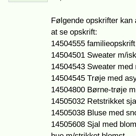
Følgende opskrifter kan 
at se opskrift:
14504555 familieopskrift
14504501 Sweater m/iskr
14504543 Sweater med 
14504545 Trøje med asy
14504800 Børne-trøje m
14505032 Retstrikket sja
14505038 Bluse med sn
14505608 Sjal med bloms
hue m/strikket blomst