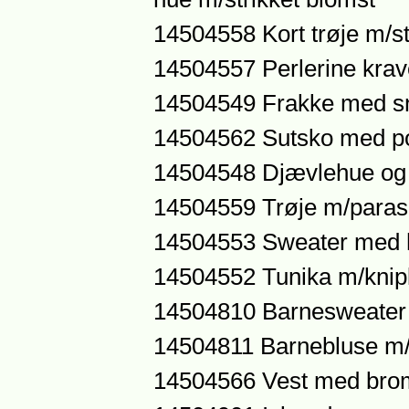
14504558 Kort trøje m/s
14504557 Perlerine krav
14504549 Frakke med s
14504562 Sutsko med 
14504548 Djævlehue og
14504559 Trøje m/paras
14504553 Sweater med 
14504552 Tunika m/knip
14504810 Barnesweater 
14504811 Barnebluse m
14504566 Vest med br