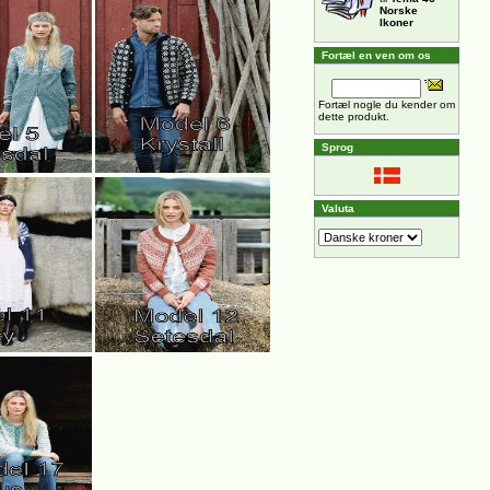
Norske
Ikoner
Fortæl en ven om os
Fortæl nogle du kender om
dette produkt.
Sprog
Valuta