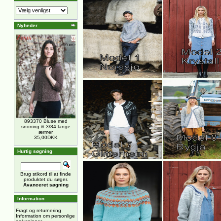
Nyheder
893370 Bluse med
snoning & 3/84 lange
ærmer
35,00DKK
Hurtig søgning
Brug stikord til at finde
produktet du søger.
Avanceret søgning
Information
Fragt og returnering
Information om personlige