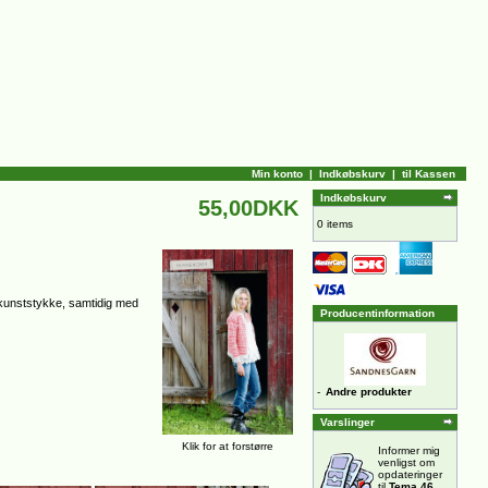
Min konto
|
Indkøbskurv
|
til Kassen
Indkøbskurv
55,00DKK
0 items
e kunststykke, samtidig med
Producentinformation
-
Andre produkter
Varslinger
Klik for at forstørre
Informer mig
venligst om
opdateringer
til
Tema 46