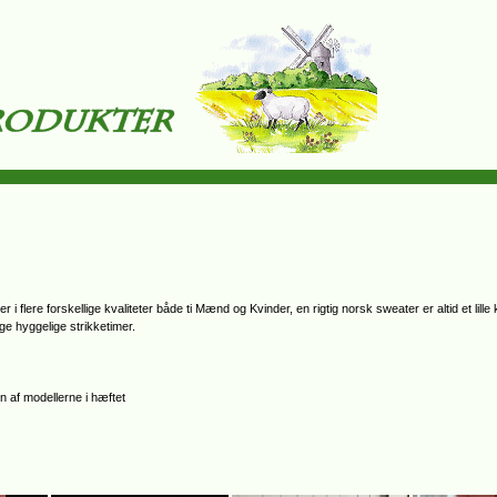
flere forskellige kvaliteter både ti Mænd og Kvinder, en rigtig norsk sweater er altid et lill
nge hyggelige strikketimer.
n af modellerne i hæftet