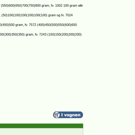
2 (550)600(650)700(750)800 gram, fv. 1002 100 gram alle
641 (50)100(100)100(100)100(100) gram og fv. 7024
)400(450)500 gram, fv. 7572 (400)450(500)550(600)650
50)300(300)350(350) gram, fv. 7243 (150)150(200)200(200)