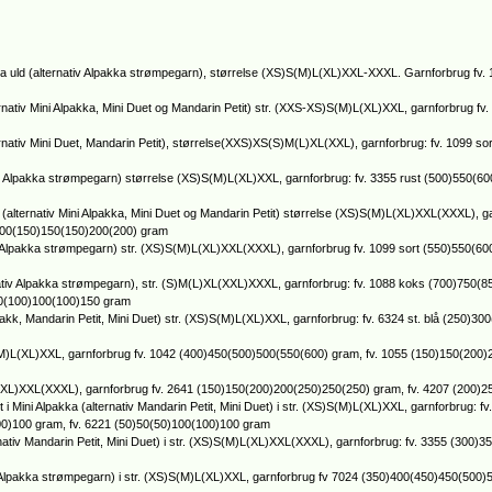
ka uld (alternativ Alpakka strømpegarn), størrelse (XS)S(M)L(XL)XXL-XXXL. Garnforbrug fv
ternativ Mini Alpakka, Mini Duet og Mandarin Petit) str. (XXS-XS)S(M)L(XL)XXL, garnforbrug f
ternativ Mini Duet, Mandarin Petit), størrelse(XXS)XS(S)M(L)XL(XXL), garnforbrug: fv. 1099 
tiv Alpakka strømpegarn) størrelse (XS)S(M)L(XL)XXL, garnforbrug: fv. 3355 rust (500)550(6
d (alternativ Mini Alpakka, Mini Duet og Mandarin Petit) størrelse (XS)S(M)L(XL)XXL(XXXL), g
)100(150)150(150)200(200) gram
ativ Alpakka strømpegarn) str. (XS)S(M)L(XL)XXL(XXXL), garnforbrug fv. 1099 sort (550)550(6
ernativ Alpakka strømpegarn), str. (S)M(L)XL(XXL)XXXL, garnforbrug: fv. 1088 koks (700)750(
00(100)100(100)150 gram
lpakk, Mandarin Petit, Mini Duet) str. (XS)S(M)L(XL)XXL, garnforbrug: fv. 6324 st. blå (250)3
XS)X(M)L(XL)XXL, garnforbrug fv. 1042 (400)450(500)500(550(600) gram, fv. 1055 (150)150(20
M)L(XL)XXL(XXXL), garnforbrug fv. 2641 (150)150(200)200(250)250(250) gram, fv. 4207 (200
 Mini Alpakka (alternativ Mandarin Petit, Mini Duet) i str. (XS)S(M)L(XL)XXL, garnforbrug: 
00)100 gram, fv. 6221 (50)50(50)100(100)100 gram
rnativ Mandarin Petit, Mini Duet) i str. (XS)S(M)L(XL)XXL(XXXL), garnforbrug: fv. 3355 (300
v Alpakka strømpegarn) i str. (XS)S(M)L(XL)XXL, garnforbrug fv 7024 (350)400(450)450(500)55