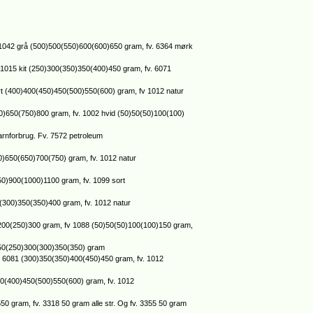
. 1042 grå (500)500(550)600(600)650 gram, fv. 6364 mørk
v. 1015 kit (250)300(350)350(400)450 gram, fv. 6071
sort (400)400(450)450(500)550(600) gram, fv 1012 natur
00)650(750)800 gram, fv. 1002 hvid (50)50(50)100(100)
arnforbrug. Fv. 7572 petroleum
00)650(650)700(750) gram, fv. 1012 natur
850)900(1000)1100 gram, fv. 1099 sort
00(300)350(350)400 gram, fv. 1012 natur
0)200(250)300 gram, fv 1088 (50)50(50)100(100)150 gram,
)250(250)300(300)350(350) gram
fv. 6081 (300)350(350)400(450)450 gram, fv. 1012
)350(400)450(500)550(600) gram, fv. 1012
0 gram, fv. 3318 50 gram alle str. Og fv. 3355 50 gram