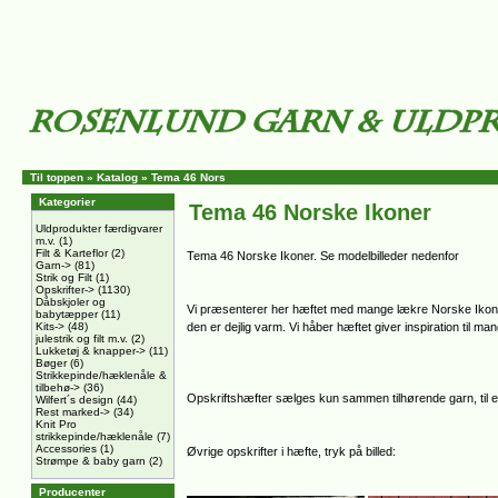
Til toppen
»
Katalog
»
Tema 46 Nors
Kategorier
Tema 46 Norske Ikoner
Uldprodukter færdigvarer
m.v.
(1)
Filt & Karteflor
(2)
Tema 46 Norske Ikoner. Se modelbilleder nedenfor
Garn->
(81)
Strik og Filt
(1)
Opskrifter->
(1130)
Dåbskjoler og
Vi præsenterer her hæftet med mange lækre Norske Ikoner i 
babytæpper
(11)
Kits->
(48)
den er dejlig varm. Vi håber hæftet giver inspiration til ma
julestrik og filt m.v.
(2)
Lukketøj & knapper->
(11)
Bøger
(6)
Strikkepinde/hæklenåle &
tilbehø->
(36)
Opskriftshæfter sælges kun sammen tilhørende garn, til e
Wilfert´s design
(44)
Rest marked->
(34)
Knit Pro
strikkepinde/hæklenåle
(7)
Accessories
(1)
Øvrige opskrifter i hæfte, tryk på billed:
Strømpe & baby garn
(2)
Producenter