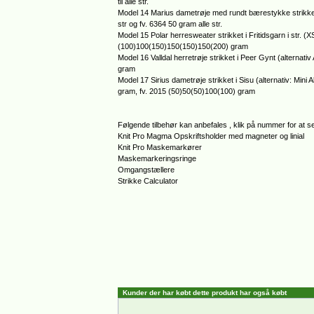
til alle str.
Model 14 Marius dametrøje med rundt bærestykke strikket
str og fv. 6364 50 gram alle str.
Model 15 Polar herresweater strikket i Fritidsgarn i st
(100)100(150)150(150)150(200) gram
Model 16 Valldal herretrøje strikket i Peer Gynt (altern
gram
Model 17 Sirius dametrøje strikket i Sisu (alternativ: Mi
gram, fv. 2015 (50)50(50)100(100) gram
Følgende tilbehør kan anbefales , klik på nummer for at se
Knit Pro Magma Opskriftsholder med magneter og linial
Knit Pro Maskemarkører
Maskemarkeringsringe
Omgangstællere
Strikke Calculator
Kunder der har købt dette produkt har også købt