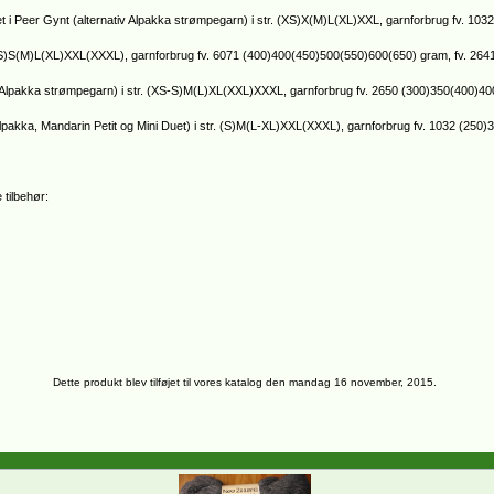
 i Peer Gynt (alternativ Alpakka strømpegarn) i str. (XS)X(M)L(XL)XXL, garnforbrug fv. 103
r. (XS)S(M)L(XL)XXL(XXXL), garnforbrug fv. 6071 (400)400(450)500(550)600(650) gram, fv. 2
ativ Alpakka strømpegarn) i str. (XS-S)M(L)XL(XXL)XXXL, garnforbrug fv. 2650 (300)350(400
ni Alpakka, Mandarin Petit og Mini Duet) i str. (S)M(L-XL)XXL(XXXL), garnforbrug fv. 1032 (2
 tilbehør:
Dette produkt blev tilføjet til vores katalog den mandag 16 november, 2015.