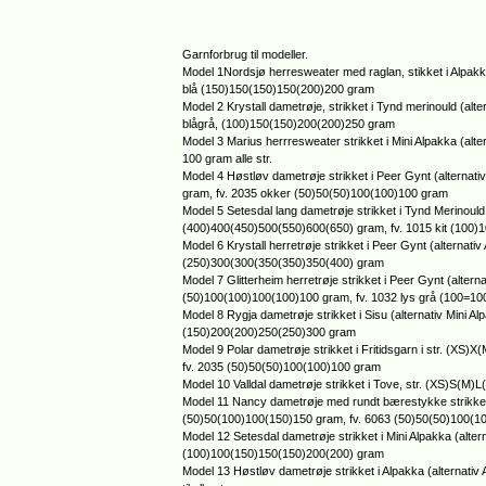
Garnforbrug til modeller.
Model 1Nordsjø herresweater med raglan, stikket i Alpak
blå (150)150(150)150(200)200 gram
Model 2 Krystall dametrøje, strikket i Tynd merinould (al
blågrå, (100)150(150)200(200)250 gram
Model 3 Marius herrresweater strikket i Mini Alpakka (al
100 gram alle str.
Model 4 Høstløv dametrøje strikket i Peer Gynt (alterna
gram, fv. 2035 okker (50)50(50)100(100)100 gram
Model 5 Setesdal lang dametrøje strikket i Tynd Merinoul
(400)400(450)500(550)600(650) gram, fv. 1015 kit (100
Model 6 Krystall herretrøje strikket i Peer Gynt (altern
(250)300(300(350(350)350(400) gram
Model 7 Glitterheim herretrøje strikket i Peer Gynt (alt
(50)100(100)100(100)100 gram, fv. 1032 lys grå (100=1
Model 8 Rygja dametrøje strikket i Sisu (alternativ Mini A
(150)200(200)250(250)300 gram
Model 9 Polar dametrøje strikket i Fritidsgarn i str. (
fv. 2035 (50)50(50)100(100)100 gram
Model 10 Valldal dametrøje strikket i Tove, str. (XS)S(
Model 11 Nancy dametrøje med rundt bærestykke strikket i
(50)50(100)100(150)150 gram, fv. 6063 (50)50(50)100(1
Model 12 Setesdal dametrøje strikket i Mini Alpakka (alte
(100)100(150)150(150)200(200) gram
Model 13 Høstløv dametrøje strikket i Alpakka (alternati