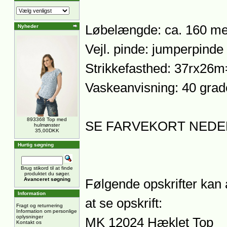
Løbelængde: ca. 160 met
Nyheder
Vejl. pinde: jumperpinde 
Strikkefasthed: 37rx26m
Vaskeanvisning: 40 grad
893368 Top med
SE FARVEKORT NEDE
hulmønster
35,00DKK
Hurtig søgning
Brug stikord til at finde
produktet du søger.
Avanceret søgning
Følgende opskrifter kan 
Information
at se opskrift:
Fragt og returnering
Information om personlige
oplysninger
MK 12024 Hæklet Top
Kontakt os