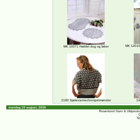
MK 14010 
MK 10071 Hæklet dug og løber
2180 Sjælevarmer/trompetmønster
14
mandag 10 august, 2026
Rosenlund Garn & Uldprodu
C
Te