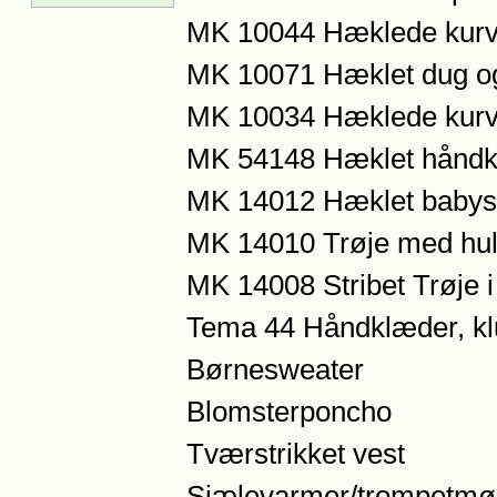
MK 10044 Hæklede kur
MK 10071 Hæklet dug og
MK 10034 Hæklede kurv
MK 54148 Hæklet håndkl
MK 14012 Hæklet babys
MK 14010 Trøje med hul
MK 14008 Stribet Trøje 
Tema 44 Håndklæder, klu
Børnesweater
Blomsterponcho
Tværstrikket vest
Sjælevarmer/trompetmø