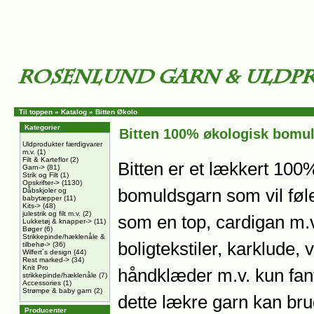
Til toppen
»
Katalog
»
Bitten Økolo
Kategorier
Bitten 100% økologisk bomu
Uldprodukter færdigvarer
m.v.
(1)
Filt & Karteflor
(2)
Bitten er et lækkert 100
Garn->
(81)
Strik og Filt
(1)
Opskrifter->
(1130)
bomuldsgarn som vil føl
Dåbskjoler og
babytæpper
(11)
Kits->
(48)
julestrik og filt m.v.
(2)
som en top, cardigan m.v.
Lukketøj & knapper->
(11)
Bøger
(6)
Strikkepinde/hæklenåle &
boligtekstiler, karklude,
tilbehø->
(36)
Wilfert´s design
(44)
Rest marked->
(34)
Knit Pro
håndklæder m.v. kun fan
strikkepinde/hæklenåle
(7)
Accessories
(1)
Strømpe & baby garn
(2)
dette lækre garn kan brug
Producenter