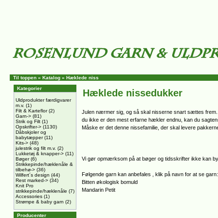
Til toppen
»
Katalog
»
Hæklede niss
Kategorier
Hæklede nissedukker
Uldprodukter færdigvarer
m.v.
(1)
Filt & Karteflor
(2)
Julen nærmer sig, og så skal nisserne snart sættes frem. I 
Garn->
(81)
du ikke er den mest erfarne hækler endnu, kan du sagten
Strik og Filt
(1)
Opskrifter->
(1130)
Måske er det denne nissefamilie, der skal levere pakkerne 
Dåbskjoler og
babytæpper
(11)
Kits->
(48)
julestrik og filt m.v.
(2)
Lukketøj & knapper->
(11)
Vi gør opmærksom på at bøger og tidsskrifter ikke kan byt
Bøger
(6)
Strikkepinde/hæklenåle &
tilbehø->
(36)
Følgende garn kan anbefales , klik på navn for at se garn:
Wilfert´s design
(44)
Rest marked->
(34)
Bitten økologisk bomuld
Knit Pro
Mandarin Petit
strikkepinde/hæklenåle
(7)
Accessories
(1)
Strømpe & baby garn
(2)
Producenter