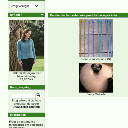
Nyheder
Kunder der har købt dette produkt har også købt
Pearl Jumperpinde (S)
893356 Cardigan med
blondelukning
35,00DKK
Hurtig søgning
Fonty Ombelle
Brug stikord til at finde
produktet du søger.
Avanceret søgning
Information
Fragt og returnering
Information om personlige
oplysninger