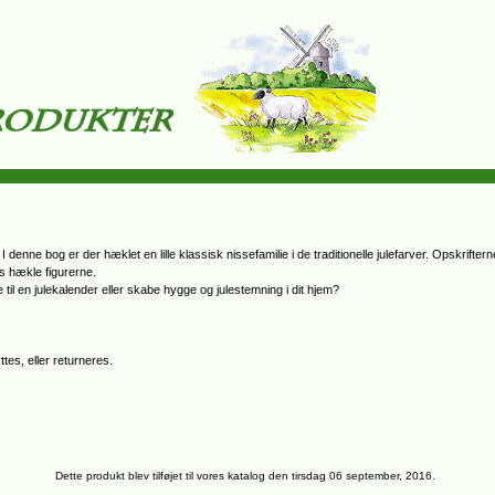
denne bog er der hæklet en lille klassisk nissefamilie i de traditionelle julefarver. Opskrifte
s hækle figurerne.
til en julekalender eller skabe hygge og julestemning i dit hjem?
tes, eller returneres.
Dette produkt blev tilføjet til vores katalog den tirsdag 06 september, 2016.