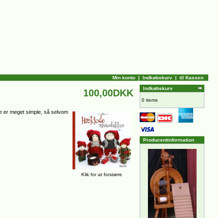
Min konto
|
Indkøbskurv
|
til Kassen
Indkøbskurv
100,00DKK
0 items
rne er meget simple, så selvom
Producentinformation
Klik for at forstørre