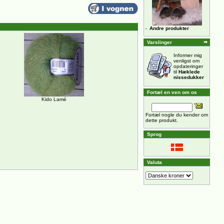
-
Andre produkter
Varslinger
Informer mig
venligst om
opdateringer
til
Hæklede
nissedukker
Fortæl en ven om os
Kido Lamé
Fortæl nogle du kender om
dette produkt.
Sprog
Valuta