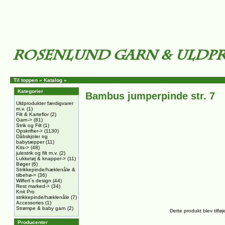
Til toppen
»
Katalog
»
Kategorier
Bambus jumperpinde str. 7
Uldprodukter færdigvarer
m.v.
(1)
Filt & Karteflor
(2)
Garn->
(81)
Strik og Filt
(1)
Opskrifter->
(1130)
Dåbskjoler og
babytæpper
(11)
Kits->
(48)
julestrik og filt m.v.
(2)
Lukketøj & knapper->
(11)
Bøger
(6)
Strikkepinde/hæklenåle &
tilbehø->
(36)
Wilfert´s design
(44)
Rest marked->
(34)
Knit Pro
strikkepinde/hæklenåle
(7)
Accessories
(1)
Strømpe & baby garn
(2)
Dette produkt blev tilføj
Producenter