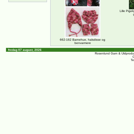
Lille Pigek
662-162 Barnehue, halsdisse og
benvarmere
fredag 07 august, 2026
Rosenlund Garn & Uldprodu
C
Te