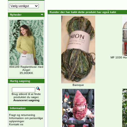
Kunder der har købt dette produkt har også købt
Nyheder
MF 1030 Hue
894189 Raglanbluse med
Angel
35,00DKK
Hurtig søgning
Baroque
Brug stikord til at finde
produktet du søger.
Avanceret søgning
Information
Fragt og returnering
Information om personlige
oplysninger
Kontakt os