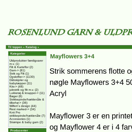
Til toppen
»
Katalog
»
Kategorier
Mayflowers 3+4
Uldprodukter færdigvarer
m.v.
(1)
Filt & Karteflor
(2)
Strik sommerens flotte o
Garn->
(81)
Strik og Filt
(1)
Opskrifter->
(1130)
nøgle Mayflowers 3+4 
Dåbskjoler og
babytæpper
(11)
Kits->
(48)
julestrik og filt m.v.
(2)
Acryl
Lukketøj & knapper->
(11)
Bøger
(6)
Strikkepinde/hæklenåle &
tilbehø->
(36)
Wilfert´s design
(44)
Rest marked->
(34)
Knit Pro
Mayflower 3 er en printet 
strikkepinde/hæklenåle
(7)
Accessories
(1)
Strømpe & baby garn
(2)
og Mayflower 4 er i 4 fa
Producenter