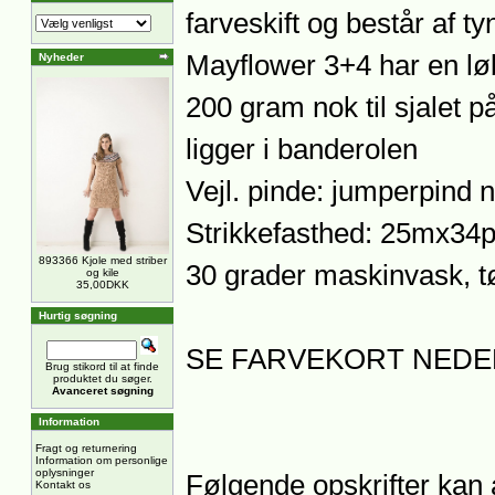
farveskift og består af t
Mayflower 3+4 har en lø
Nyheder
200 gram nok til sjalet på 
ligger i banderolen
Vejl. pinde: jumperpind 
Strikkefasthed: 25mx34p
893366 Kjole med striber
30 grader maskinvask, tø
og kile
35,00DKK
Hurtig søgning
SE FARVEKORT NEDE
Brug stikord til at finde
produktet du søger.
Avanceret søgning
Information
Fragt og returnering
Information om personlige
oplysninger
Følgende opskrifter kan a
Kontakt os