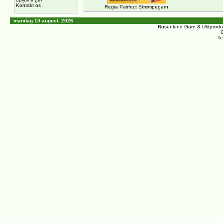
Kontakt os
Regia Pairfect Strømpegarn
mandag 10 august, 2026
Rosenlund Garn & Uldprodu
C
Te