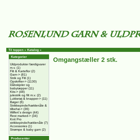
Til toppen
»
Katalog
»
Kategorier
Omgangstæller 2 stk.
Uldprodukter færdigvarer
m.v.
(1)
Filt & Karteflor
(2)
Garn->
(81)
Strik og Filt
(1)
Opskrifter->
(1130)
Dåbskjoler og
babytæpper
(11)
Kits->
(48)
julestrik og filt m.v.
(2)
Lukketøj & knapper->
(11)
Bøger
(6)
Strikkepinde/hæklenåle &
tilbehø->
(36)
Wilfert´s design
(44)
Rest marked->
(34)
Knit Pro
strikkepinde/hæklenåle
(7)
Accessories
(1)
Strømpe & baby garn
(2)
Producenter