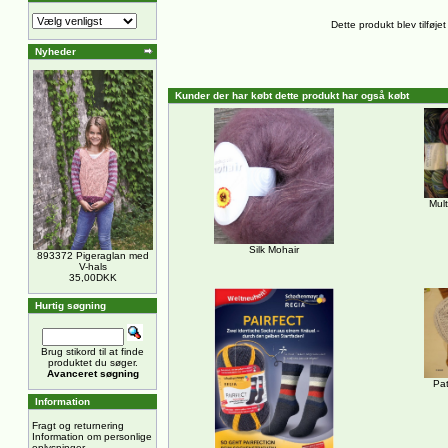
Dette produkt blev tilføjet
Nyheder
Kunder der har købt dette produkt har også købt
Mult
Silk Mohair
893372 Pigeraglan med
V-hals
35,00DKK
Hurtig søgning
Brug stikord til at finde
produktet du søger.
Avanceret søgning
Pa
Information
Fragt og returnering
Information om personlige
oplysninger