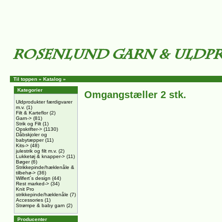
Til toppen
»
Katalog
»
Kategorier
Omgangstæller 2 stk.
Uldprodukter færdigvarer
m.v.
(1)
Filt & Karteflor
(2)
Garn->
(81)
Strik og Filt
(1)
Opskrifter->
(1130)
Dåbskjoler og
babytæpper
(11)
Kits->
(48)
julestrik og filt m.v.
(2)
Lukketøj & knapper->
(11)
Bøger
(6)
Strikkepinde/hæklenåle &
tilbehø->
(36)
Wilfert´s design
(44)
Rest marked->
(34)
Knit Pro
strikkepinde/hæklenåle
(7)
Accessories
(1)
Strømpe & baby garn
(2)
Producenter