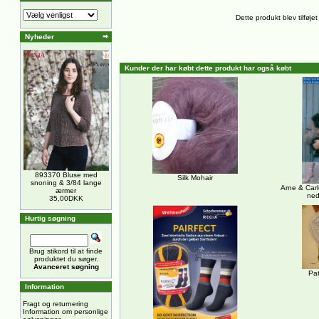
Dette produkt blev tilføjet
Nyheder
Kunder der har købt dette produkt har også købt
893370 Bluse med
Silk Mohair
snoning & 3/84 lange
Arne & Carl
ærmer
neds
35,00DKK
Hurtig søgning
Brug stikord til at finde
produktet du søger.
Avanceret søgning
Pa
Information
Fragt og returnering
Information om personlige