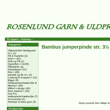
Til toppen
»
Katalog
»
Kategorier
Bambus jumperpinde str. 3½
Uldprodukter færdigvarer
m.v.
(1)
Filt & Karteflor
(2)
Garn->
(81)
Strik og Filt
(1)
Opskrifter->
(1130)
Dåbskjoler og
babytæpper
(11)
Kits->
(48)
julestrik og filt m.v.
(2)
Lukketøj & knapper->
(11)
Bøger
(6)
Strikkepinde/hæklenåle &
tilbehø->
(36)
Wilfert´s design
(44)
Rest marked->
(34)
Knit Pro
strikkepinde/hæklenåle
(7)
Accessories
(1)
Strømpe & baby garn
(2)
Dette produkt blev tilføjet
Producenter