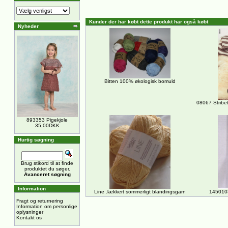
Kunder der har købt dette produkt har også købt
Nyheder
Bitten 100% økologisk bomuld
08067 Stribe
893353 Pigekjole
35,00DKK
Hurtig søgning
Brug stikord til at finde
produktet du søger.
Avanceret søgning
Information
Line .lækkert sommerligt blandingsgarn
1450103
Fragt og returnering
Information om personlige
oplysninger
Kontakt os