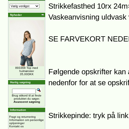
Strikkefasthed 10rx 24
Vaskeanvisning uldvask 
Nyheder
SE FARVEKORT NEDE
893368 Top med
Følgende opskrifter kan a
hulmønster
35,00DKK
nedenfor for at se opskrif
Hurtig søgning
Brug stikord til at finde
produktet du søger.
Avanceret søgning
Information
Strikkepinde: tryk på lin
Fragt og returnering
Information om personlige
oplysninger
Kontakt os