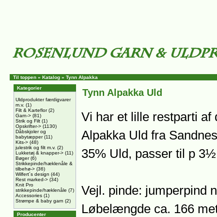
Til toppen
»
Katalog
»
Tynn Alpakka
Kategorier
Tynn Alpakka Uld
Uldprodukter færdigvarer
m.v.
(1)
Filt & Karteflor
(2)
Vi har et lille restparti 
Garn->
(81)
Strik og Filt
(1)
Opskrifter->
(1130)
Alpakka Uld fra Sandne
Dåbskjoler og
babytæpper
(11)
Kits->
(48)
julestrik og filt m.v.
(2)
35% Uld, passer til p 3½
Lukketøj & knapper->
(11)
Bøger
(6)
Strikkepinde/hæklenåle &
tilbehø->
(36)
Wilfert´s design
(44)
Rest marked->
(34)
Knit Pro
Vejl. pinde: jumperpind 
strikkepinde/hæklenåle
(7)
Accessories
(1)
Strømpe & baby garn
(2)
Løbelængde ca. 166 met
Producenter