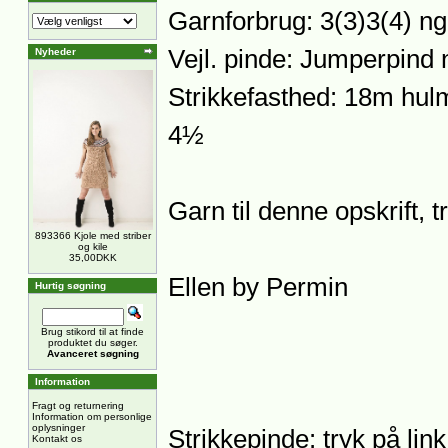
Garnforbrug: 3(3)3(4) ng
Vejl. pinde: Jumperpind n
Nyheder
Strikkefasthed: 18m hul
4½
Garn til denne opskrift, 
893366 Kjole med striber
og kile
35,00DKK
Ellen by Permin
Hurtig søgning
Brug stikord til at finde
produktet du søger.
Avanceret søgning
Information
Fragt og returnering
Information om personlige
oplysninger
Strikkepinde: tryk på lin
Kontakt os