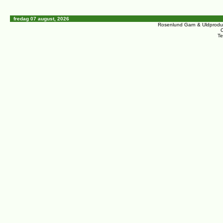
fredag 07 august, 2026
Rosenlund Garn & Uldprodu
C
Te