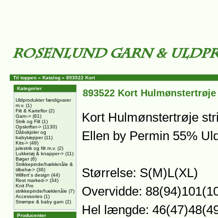
Til toppen
»
Katalog
»
893522 Kort
Kategorier
893522 Kort Hulmønstertrøje
Uldprodukter færdigvarer
m.v.
(1)
Filt & Karteflor
(2)
Kort Hulmønstertrøje stri
Garn->
(81)
Strik og Filt
(1)
Opskrifter->
(1130)
Ellen by Permin 55% U
Dåbskjoler og
babytæpper
(11)
Kits->
(48)
julestrik og filt m.v.
(2)
Lukketøj & knapper->
(11)
Bøger
(6)
Strikkepinde/hæklenåle &
Størrelse: S(M)L(XL)
tilbehø->
(36)
Wilfert´s design
(44)
Rest marked->
(34)
Knit Pro
Overvidde: 88(94)101(1
strikkepinde/hæklenåle
(7)
Accessories
(1)
Strømpe & baby garn
(2)
Hel længde: 46(47)48(4
Producenter