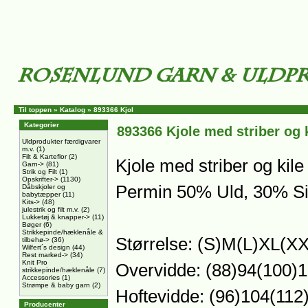
Til toppen
»
Katalog
»
893366 Kjol
Kategorier
893366 Kjole med striber og 
Uldprodukter færdigvarer
m.v.
(1)
Filt & Karteflor
(2)
Kjole med striber og kile 
Garn->
(81)
Strik og Filt
(1)
Opskrifter->
(1130)
Permin 50% Uld, 30% Si
Dåbskjoler og
babytæpper
(11)
Kits->
(48)
julestrik og filt m.v.
(2)
Lukketøj & knapper->
(11)
Bøger
(6)
Strikkepinde/hæklenåle &
Størrelse: (S)M(L)XL(X
tilbehø->
(36)
Wilfert´s design
(44)
Rest marked->
(34)
Knit Pro
Overvidde: (88)94(100)
strikkepinde/hæklenåle
(7)
Accessories
(1)
Strømpe & baby garn
(2)
Hoftevidde: (96)104(112
Producenter