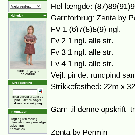
Hel længde: (87)89(91)
Garnforbrug: Zenta by P
Nyheder
FV 1 (6)7(8)8(9) ngl.
Fv 2 1 ngl. alle str.
Fv 3 1 ngl. alle str.
Fv 4 1 ngl. alle str.
893353 Pigekjole
Vejl. pinde: rundpind s
35,00DKK
Hurtig søgning
Strikkefasthed: 22m x 32
Brug stikord til at finde
produktet du søger.
Avanceret søgning
Garn til denne opskrift, 
Information
Fragt og returnering
Information om personlige
oplysninger
Kontakt os
Zenta by Permin