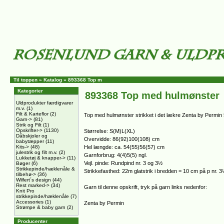
Til toppen
»
Katalog
»
893368 Top m
Kategorier
893368 Top med hulmønster
Uldprodukter færdigvarer
m.v.
(1)
Filt & Karteflor
(2)
Top med hulmønster strikket i det lækre Zenta by Permi
Garn->
(81)
Strik og Filt
(1)
Opskrifter->
(1130)
Størrelse: S(M)L(XL)
Dåbskjoler og
Overvidde: 86(92)100(108) cm
babytæpper
(11)
Kits->
(48)
Hel længde: ca. 54(55)56(57) cm
julestrik og filt m.v.
(2)
Garnforbrug: 4(4)5(5) ngl.
Lukketøj & knapper->
(11)
Vejl. pinde: Rundpind nr. 3 og 3½
Bøger
(6)
Strikkepinde/hæklenåle &
Strikkefasthed: 22m glatstrik i bredden = 10 cm på p nr. 
tilbehø->
(36)
Wilfert´s design
(44)
Rest marked->
(34)
Garn til denne opskrift, tryk på garn links nedenfor:
Knit Pro
strikkepinde/hæklenåle
(7)
Accessories
(1)
Zenta by Permin
Strømpe & baby garn
(2)
Producenter