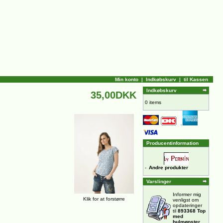
Min konto
|
Indkøbskurv
|
til Kassen
Indkøbskurv
35,00DKK
0 items
Producentinformation
-
Andre produkter
Varslinger
Informer mig
Klik for at forstørre
venligst om
opdateringer
til
893368 Top
med
hulmønster