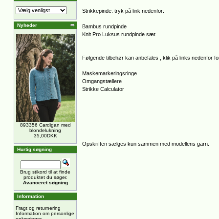
Strikkepinde: tryk på link nedenfor:
Nyheder
Bambus rundpinde
Knit Pro Luksus rundpinde sæt
Følgende tilbehør kan anbefales , klik på links nedenfor for
Maskemarkeringsringe
Omgangstællere
Strikke Calculator
893356 Cardigan med
blondelukning
35,00DKK
Opskriften sælges kun sammen med modellens garn.
Hurtig søgning
Brug stikord til at finde
produktet du søger.
Avanceret søgning
Information
Fragt og returnering
Information om personlige
oplysninger