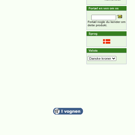
Fortæl en ven om os
Fortæl nogle du kender om
dette produkt.
Sprog
Valuta