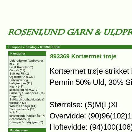
Til toppen
»
Katalog
»
893369 Kortæ
Kategorier
893369 Kortærmet trøje
Uldprodukter færdigvarer
m.v.
(1)
Filt & Karteflor
(2)
Kortærmet trøje strikket 
Garn->
(81)
Strik og Filt
(1)
Opskrifter->
(1130)
Permin 50% Uld, 30% Si
Dåbskjoler og
babytæpper
(11)
Kits->
(48)
julestrik og filt m.v.
(2)
Lukketøj & knapper->
(11)
Bøger
(6)
Strikkepinde/hæklenåle &
Størrelse: (S)M(L)XL
tilbehø->
(36)
Wilfert´s design
(44)
Rest marked->
(34)
Knit Pro
Overvidde: (90)96(102)
strikkepinde/hæklenåle
(7)
Accessories
(1)
Strømpe & baby garn
(2)
Hoftevidde: (94)100(10
Producenter