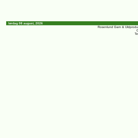
lørdag 08 august, 2026
Rosenlund Garn & Uldprodu
C
Te