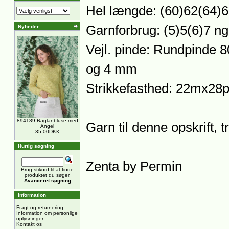
Hel længde: (60)62(64)
Garnforbrug: (5)5(6)7 ng
Nyheder
Vejl. pinde: Rundpinde 
og 4 mm
Strikkefasthed: 22mx28p
894189 Raglanbluse med
Garn til denne opskrift, 
Angel
35,00DKK
Hurtig søgning
Zenta by Permin
Brug stikord til at finde
produktet du søger.
Avanceret søgning
Information
Fragt og returnering
Information om personlige
oplysninger
Kontakt os