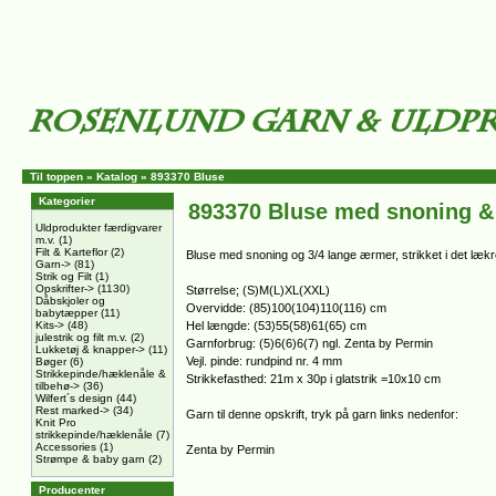
Til toppen
»
Katalog
»
893370 Bluse
Kategorier
893370 Bluse med snoning &
Uldprodukter færdigvarer
m.v.
(1)
Filt & Karteflor
(2)
Bluse med snoning og 3/4 lange ærmer, strikket i det læ
Garn->
(81)
Strik og Filt
(1)
Opskrifter->
(1130)
Størrelse; (S)M(L)XL(XXL)
Dåbskjoler og
Overvidde: (85)100(104)110(116) cm
babytæpper
(11)
Kits->
(48)
Hel længde: (53)55(58)61(65) cm
julestrik og filt m.v.
(2)
Garnforbrug: (5)6(6)6(7) ngl. Zenta by Permin
Lukketøj & knapper->
(11)
Vejl. pinde: rundpind nr. 4 mm
Bøger
(6)
Strikkepinde/hæklenåle &
Strikkefasthed: 21m x 30p i glatstrik =10x10 cm
tilbehø->
(36)
Wilfert´s design
(44)
Rest marked->
(34)
Garn til denne opskrift, tryk på garn links nedenfor:
Knit Pro
strikkepinde/hæklenåle
(7)
Accessories
(1)
Zenta by Permin
Strømpe & baby garn
(2)
Producenter