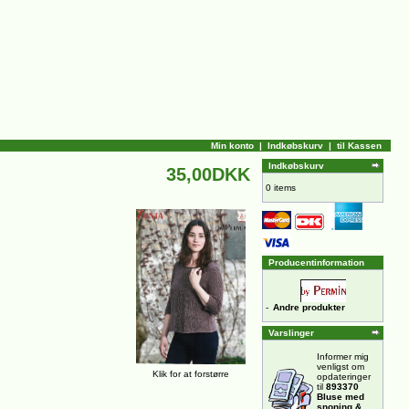
Min konto
|
Indkøbskurv
|
til Kassen
Indkøbskurv
35,00DKK
0 items
Producentinformation
-
Andre produkter
Varslinger
Informer mig
venligst om
Klik for at forstørre
opdateringer
til
893370
Bluse med
snoning &