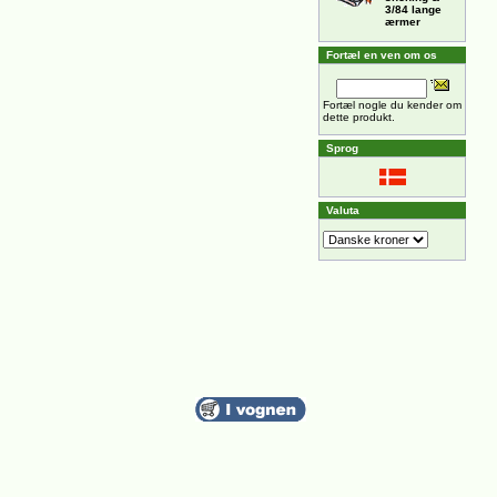
3/84 lange
ærmer
Fortæl en ven om os
Fortæl nogle du kender om
dette produkt.
Sprog
Valuta