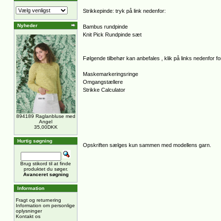
Strikkepinde: tryk på link nedenfor:
Nyheder
Bambus rundpinde
Knit Pick Rundpinde sæt
Følgende tilbehør kan anbefales , klik på links nedenfor for
Maskemarkeringsringe
Omgangstællere
Strikke Calculator
894189 Raglanbluse med
Angel
35,00DKK
Hurtig søgning
Opskriften sælges kun sammen med modellens garn.
Brug stikord til at finde
produktet du søger.
Avanceret søgning
Information
Fragt og returnering
Information om personlige
oplysninger
Kontakt os