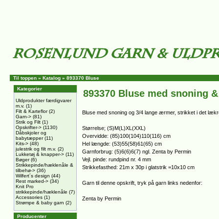
Til toppen
»
Katalog
»
893370 Bluse
Kategorier
893370 Bluse med snoning &
Uldprodukter færdigvarer
m.v.
(1)
Filt & Karteflor
(2)
Bluse med snoning og 3/4 lange ærmer, strikket i det læ
Garn->
(81)
Strik og Filt
(1)
Opskrifter->
(1130)
Størrelse; (S)M(L)XL(XXL)
Dåbskjoler og
Overvidde: (85)100(104)110(116) cm
babytæpper
(11)
Kits->
(48)
Hel længde: (53)55(58)61(65) cm
julestrik og filt m.v.
(2)
Garnforbrug: (5)6(6)6(7) ngl. Zenta by Permin
Lukketøj & knapper->
(11)
Vejl. pinde: rundpind nr. 4 mm
Bøger
(6)
Strikkepinde/hæklenåle &
Strikkefasthed: 21m x 30p i glatstrik =10x10 cm
tilbehø->
(36)
Wilfert´s design
(44)
Rest marked->
(34)
Garn til denne opskrift, tryk på garn links nedenfor:
Knit Pro
strikkepinde/hæklenåle
(7)
Accessories
(1)
Zenta by Permin
Strømpe & baby garn
(2)
Producenter