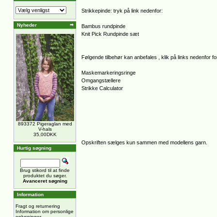
Strikkepinde: tryk på link nedenfor:
Nyheder
Bambus rundpinde
Knit Pick Rundpinde sæt
Følgende tilbehør kan anbefales , klik på links nedenfor for
Maskemarkeringsringe
Omgangstællere
Strikke Calculator
893372 Pigeraglan med
V-hals
35,00DKK
Opskriften sælges kun sammen med modellens garn.
Hurtig søgning
Brug stikord til at finde
produktet du søger.
Avanceret søgning
Information
Fragt og returnering
Information om personlige
oplysninger