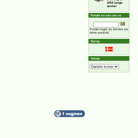
3/84 lange
ærmer
Fortæl en ven om os
Fortæl nogle du kender om
dette produkt.
Sprog
Valuta