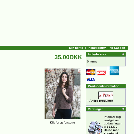
Min konto
|
Indkøbskurv
|
til Kassen
Indkøbskurv
35,00DKK
0 items
Producentinformation
-
Andre produkter
Varslinger
Informer mig
venligst om
Klik for at forstørre
opdateringer
til
893370
Bluse med
snoning &