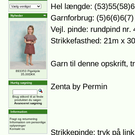
Hel længde: (53)55(58)
Garnforbrug: (5)6(6)6(7)
Nyheder
Vejl. pinde: rundpind nr
Strikkefasthed: 21m x 30
Garn til denne opskrift, 
893353 Pigekjole
35,00DKK
Hurtig søgning
Zenta by Permin
Brug stikord til at finde
produktet du søger.
Avanceret søgning
Information
Fragt og returnering
Information om personlige
oplysninger
Kontakt os
Strikkepinde: tryk på lin