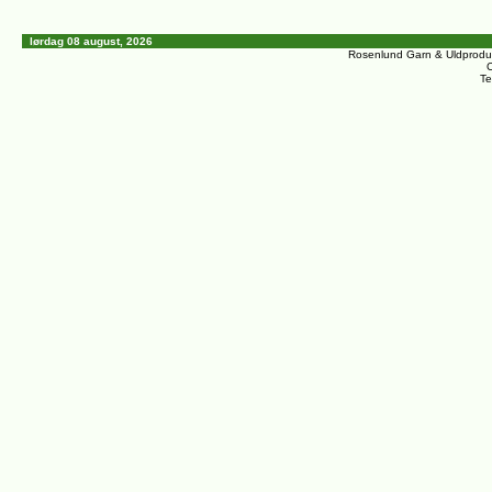
lørdag 08 august, 2026
Rosenlund Garn & Uldprodu
C
Te