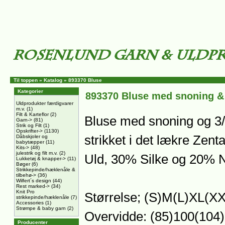
Til toppen
»
Katalog
»
893370 Bluse
Kategorier
893370 Bluse med snoning &
Uldprodukter færdigvarer
m.v.
(1)
Filt & Karteflor
(2)
Bluse med snoning og 3
Garn->
(81)
Strik og Filt
(1)
Opskrifter->
(1130)
strikket i det lækre Zen
Dåbskjoler og
babytæpper
(11)
Kits->
(48)
julestrik og filt m.v.
(2)
Uld, 30% Silke og 20% 
Lukketøj & knapper->
(11)
Bøger
(6)
Strikkepinde/hæklenåle &
tilbehø->
(36)
Wilfert´s design
(44)
Rest marked->
(34)
Knit Pro
Størrelse; (S)M(L)XL(X
strikkepinde/hæklenåle
(7)
Accessories
(1)
Strømpe & baby garn
(2)
Overvidde: (85)100(104
Producenter