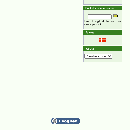
Fortæl en ven om os
Fortæl nogle du kender om
dette produkt.
Sprog
Valuta