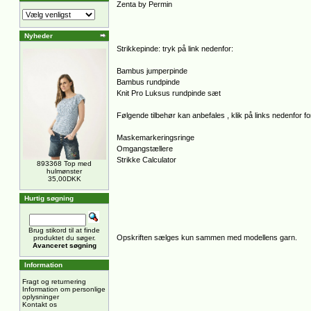
Zenta by Permin
Nyheder
Strikkepinde: tryk på link nedenfor:
Bambus jumperpinde
Bambus rundpinde
Knit Pro Luksus rundpinde sæt
Følgende tilbehør kan anbefales , klik på links nedenfor for
Maskemarkeringsringe
Omgangstællere
Strikke Calculator
893368 Top med
hulmønster
35,00DKK
Hurtig søgning
Brug stikord til at finde
Opskriften sælges kun sammen med modellens garn.
produktet du søger.
Avanceret søgning
Information
Fragt og returnering
Information om personlige
oplysninger
Kontakt os