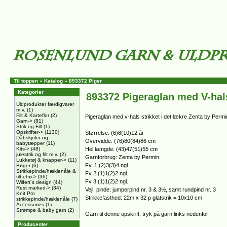
Til toppen
»
Katalog
»
893372 Piger
Kategorier
893372 Pigeraglan med V-hal
Uldprodukter færdigvarer
m.v.
(1)
Filt & Karteflor
(2)
Pigeraglan med v-hals strikket i det lækre Zenta by Per
Garn->
(81)
Strik og Filt
(1)
Opskrifter->
(1130)
Størrelse: (6)8(10)12 år
Dåbskjoler og
Overvidde: (76)80(84)86 cm
babytæpper
(11)
Kits->
(48)
Hel længde: (43)47(51)55 cm
julestrik og filt m.v.
(2)
Garnforbrug: Zenta by Permin
Lukketøj & knapper->
(11)
Fv. 1 (2)3(3)4 ngl.
Bøger
(6)
Strikkepinde/hæklenåle &
Fv 2 (1)1(2)2 ngl.
tilbehø->
(36)
Fv 3 (1)1(2)2 ngl.
Wilfert´s design
(44)
Rest marked->
(34)
Vejl. pinde: jumperpind nr. 3 & 3½, samt rundpind nr. 3
Knit Pro
Strikkefasthed: 22m x 32 p glatstrik = 10x10 cm
strikkepinde/hæklenåle
(7)
Accessories
(1)
Strømpe & baby garn
(2)
Garn til denne opskrift, tryk på garn links nedenfor:
Producenter