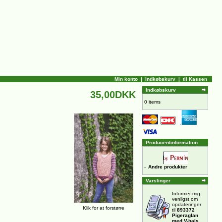
Min konto
|
Indkøbskurv
|
til Kassen
Indkøbskurv
35,00DKK
0 items
Producentinformation
-
Andre produkter
Varslinger
Informer mig
venligst om
opdateringer
Klik for at forstørre
til
893372
Pigeraglan
med V-hals