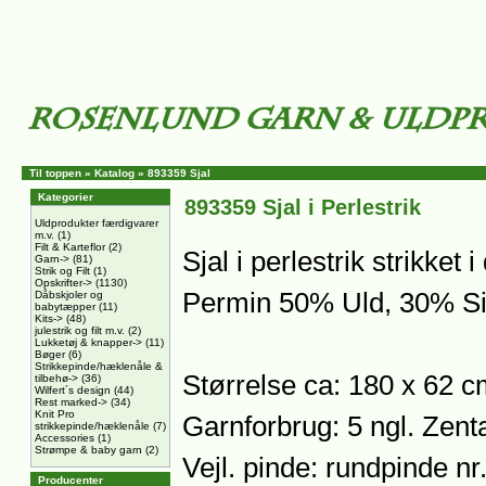
Til toppen
»
Katalog
»
893359 Sjal
Kategorier
893359 Sjal i Perlestrik
Uldprodukter færdigvarer
m.v.
(1)
Filt & Karteflor
(2)
Sjal i perlestrik strikket
Garn->
(81)
Strik og Filt
(1)
Opskrifter->
(1130)
Permin 50% Uld, 30% Si
Dåbskjoler og
babytæpper
(11)
Kits->
(48)
julestrik og filt m.v.
(2)
Lukketøj & knapper->
(11)
Bøger
(6)
Strikkepinde/hæklenåle &
Størrelse ca: 180 x 62 
tilbehø->
(36)
Wilfert´s design
(44)
Rest marked->
(34)
Knit Pro
Garnforbrug: 5 ngl. Zen
strikkepinde/hæklenåle
(7)
Accessories
(1)
Strømpe & baby garn
(2)
Vejl. pinde: rundpinde n
Producenter