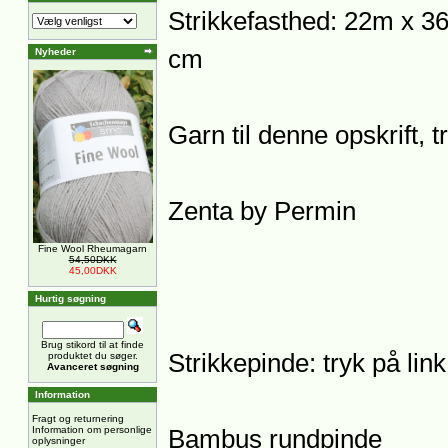
Strikkefasthed: 22m x 36
cm
Nyheder
Garn til denne opskrift, 
Zenta by Permin
Fine Wool Rheumagarn
54,50DKK
45,00DKK
Hurtig søgning
Brug stikord til at finde
Strikkepinde: tryk på lin
produktet du søger.
Avanceret søgning
Information
Fragt og returnering
Information om personlige
Bambus rundpinde
oplysninger