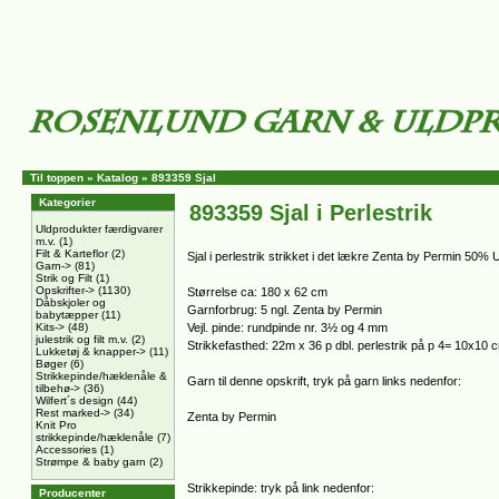
Til toppen
»
Katalog
»
893359 Sjal
Kategorier
893359 Sjal i Perlestrik
Uldprodukter færdigvarer
m.v.
(1)
Filt & Karteflor
(2)
Sjal i perlestrik strikket i det lækre Zenta by Permin 50%
Garn->
(81)
Strik og Filt
(1)
Opskrifter->
(1130)
Størrelse ca: 180 x 62 cm
Dåbskjoler og
Garnforbrug: 5 ngl. Zenta by Permin
babytæpper
(11)
Kits->
(48)
Vejl. pinde: rundpinde nr. 3½ og 4 mm
julestrik og filt m.v.
(2)
Strikkefasthed: 22m x 36 p dbl. perlestrik på p 4= 10x10 
Lukketøj & knapper->
(11)
Bøger
(6)
Strikkepinde/hæklenåle &
Garn til denne opskrift, tryk på garn links nedenfor:
tilbehø->
(36)
Wilfert´s design
(44)
Rest marked->
(34)
Zenta by Permin
Knit Pro
strikkepinde/hæklenåle
(7)
Accessories
(1)
Strømpe & baby garn
(2)
Strikkepinde: tryk på link nedenfor:
Producenter