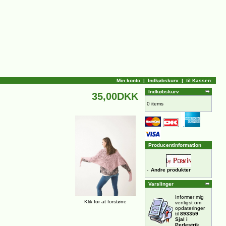
Min konto
|
Indkøbskurv
|
til Kassen
Indkøbskurv
35,00DKK
0 items
Producentinformation
-
Andre produkter
Varslinger
Informer mig
Klik for at forstørre
venligst om
opdateringer
til
893359
Sjal i
Perlestrik