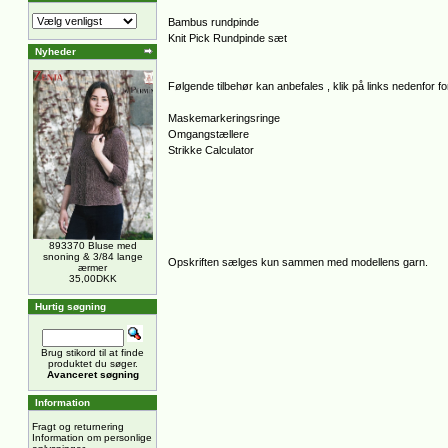
Bambus rundpinde
Knit Pick Rundpinde sæt
Nyheder
Følgende tilbehør kan anbefales , klik på links nedenfor for
Maskemarkeringsringe
Omgangstællere
Strikke Calculator
893370 Bluse med
snoning & 3/84 lange
Opskriften sælges kun sammen med modellens garn.
ærmer
35,00DKK
Hurtig søgning
Brug stikord til at finde
produktet du søger.
Avanceret søgning
Information
Fragt og returnering
Information om personlige