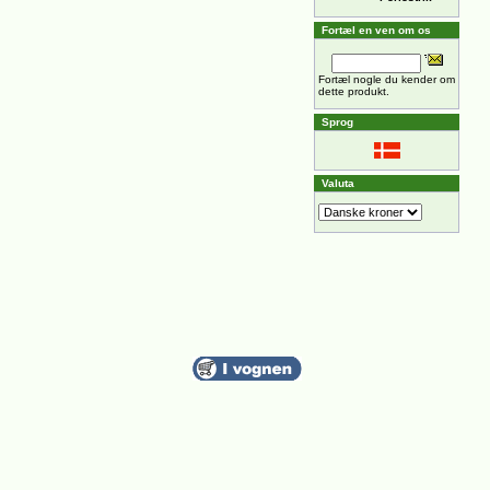
Fortæl en ven om os
Fortæl nogle du kender om
dette produkt.
Sprog
Valuta