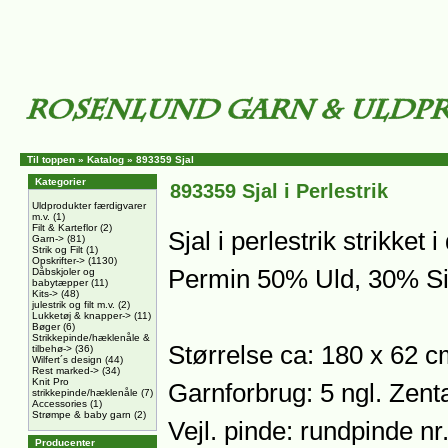
Til toppen
»
Katalog
»
893359 Sjal
Kategorier
893359 Sjal i Perlestrik
Uldprodukter færdigvarer
m.v.
(1)
Filt & Karteflor
(2)
Sjal i perlestrik strikket
Garn->
(81)
Strik og Filt
(1)
Opskrifter->
(1130)
Permin 50% Uld, 30% Si
Dåbskjoler og
babytæpper
(11)
Kits->
(48)
julestrik og filt m.v.
(2)
Lukketøj & knapper->
(11)
Bøger
(6)
Strikkepinde/hæklenåle &
Størrelse ca: 180 x 62 
tilbehø->
(36)
Wilfert´s design
(44)
Rest marked->
(34)
Knit Pro
Garnforbrug: 5 ngl. Zen
strikkepinde/hæklenåle
(7)
Accessories
(1)
Strømpe & baby garn
(2)
Vejl. pinde: rundpinde n
Producenter