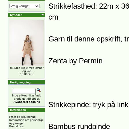
Strikkefasthed: 22m x 36
cm
Nyheder
Garn til denne opskrift, 
Zenta by Permin
893366 Kjole med striber
og kile
35,00DKK
Hurtig søgning
Brug stikord til at finde
produktet du søger.
Avanceret søgning
Strikkepinde: tryk på lin
Information
Fragt og returnering
Information om personlige
oplysninger
Bambus rundpinde
Kontakt os