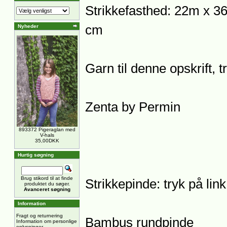
Strikkefasthed: 22m x 36
cm
Nyheder
Garn til denne opskrift, 
Zenta by Permin
893372 Pigeraglan med
V-hals
35,00DKK
Hurtig søgning
Brug stikord til at finde
Strikkepinde: tryk på lin
produktet du søger.
Avanceret søgning
Information
Fragt og returnering
Bambus rundpinde
Information om personlige
oplysninger