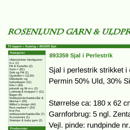
Til toppen
»
Katalog
»
893359 Sjal
Kategorier
893359 Sjal i Perlestrik
Uldprodukter færdigvarer
m.v.
(1)
Filt & Karteflor
(2)
Sjal i perlestrik strikket
Garn->
(81)
Strik og Filt
(1)
Opskrifter->
(1130)
Permin 50% Uld, 30% Si
Dåbskjoler og
babytæpper
(11)
Kits->
(48)
julestrik og filt m.v.
(2)
Lukketøj & knapper->
(11)
Bøger
(6)
Strikkepinde/hæklenåle &
Størrelse ca: 180 x 62 
tilbehø->
(36)
Wilfert´s design
(44)
Rest marked->
(34)
Knit Pro
Garnforbrug: 5 ngl. Zen
strikkepinde/hæklenåle
(7)
Accessories
(1)
Strømpe & baby garn
(2)
Vejl. pinde: rundpinde n
Producenter