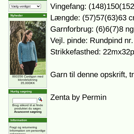
Vingefang: (148)150(15
Længde: (57)57(63)63 
Nyheder
Garnforbrug: (6)6(7)8 ng
Vejl. pinde: Rundpind n
Strikkefasthed: 22mx32p
Garn til denne opskrift, 
893356 Cardigan med
blondelukning
35,00DKK
Hurtig søgning
Zenta by Permin
Brug stikord til at finde
produktet du søger.
Avanceret søgning
Information
Fragt og returnering
Information om personlige
oplysninger