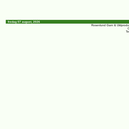
fredag 07 august, 2026
Rosenlund Garn & Uldprodu
C
Te