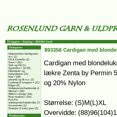
Til toppen
»
Katalog
»
893356 Cardi
Kategorier
893356 Cardigan med blonde
Uldprodukter færdigvarer
m.v.
(1)
Filt & Karteflor
(2)
Cardigan med blondelukni
Garn->
(81)
Strik og Filt
(1)
Opskrifter->
(1130)
lækre Zenta by Permin 
Dåbskjoler og
babytæpper
(11)
Kits->
(48)
julestrik og filt m.v.
(2)
og 20% Nylon
Lukketøj & knapper->
(11)
Bøger
(6)
Strikkepinde/hæklenåle &
tilbehø->
(36)
Wilfert´s design
(44)
Rest marked->
(34)
Knit Pro
Størrelse: (S)M(L)XL
strikkepinde/hæklenåle
(7)
Accessories
(1)
Strømpe & baby garn
(2)
Overvidde: (88)96(104)
Producenter