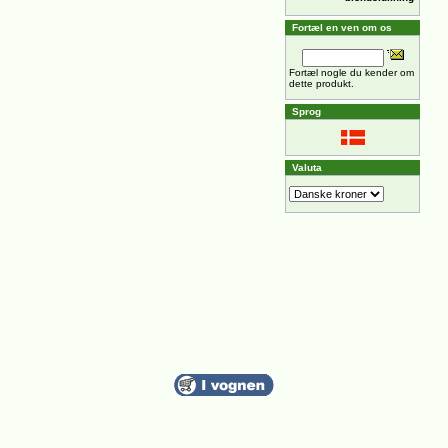
Fortæl en ven om os
Fortæl nogle du kender om
dette produkt.
Sprog
Valuta