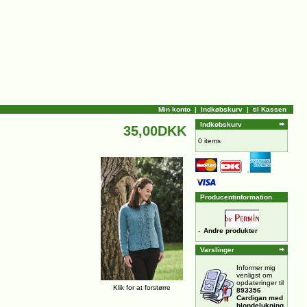
Min konto
|
Indkøbskurv
|
til Kassen
Indkøbskurv
35,00DKK
0 items
Producentinformation
-
Andre produkter
Varslinger
Informer mig
venligst om
opdateringer til
Klik for at forstørre
893356
Cardigan med
blondelukning