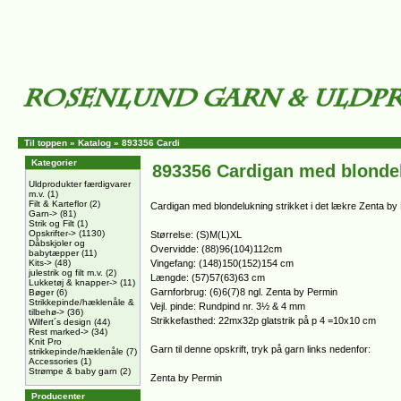
Til toppen
»
Katalog
»
893356 Cardi
Kategorier
893356 Cardigan med blonde
Uldprodukter færdigvarer
m.v.
(1)
Filt & Karteflor
(2)
Cardigan med blondelukning strikket i det lækre Zenta b
Garn->
(81)
Strik og Filt
(1)
Opskrifter->
(1130)
Størrelse: (S)M(L)XL
Dåbskjoler og
Overvidde: (88)96(104)112cm
babytæpper
(11)
Kits->
(48)
Vingefang: (148)150(152)154 cm
julestrik og filt m.v.
(2)
Længde: (57)57(63)63 cm
Lukketøj & knapper->
(11)
Garnforbrug: (6)6(7)8 ngl. Zenta by Permin
Bøger
(6)
Strikkepinde/hæklenåle &
Vejl. pinde: Rundpind nr. 3½ & 4 mm
tilbehø->
(36)
Strikkefasthed: 22mx32p glatstrik på p 4 =10x10 cm
Wilfert´s design
(44)
Rest marked->
(34)
Knit Pro
Garn til denne opskrift, tryk på garn links nedenfor:
strikkepinde/hæklenåle
(7)
Accessories
(1)
Strømpe & baby garn
(2)
Zenta by Permin
Producenter