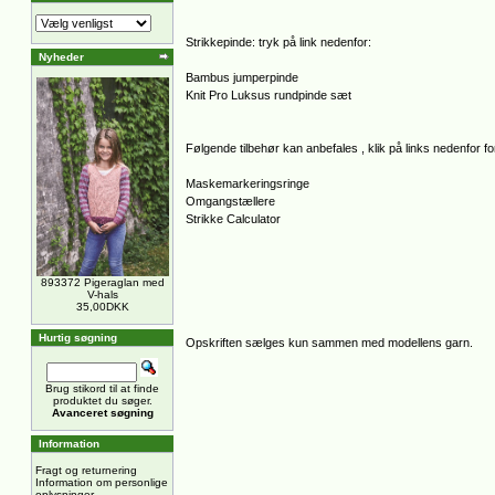
Strikkepinde: tryk på link nedenfor:
Nyheder
Bambus jumperpinde
Knit Pro Luksus rundpinde sæt
Følgende tilbehør kan anbefales , klik på links nedenfor for
Maskemarkeringsringe
Omgangstællere
Strikke Calculator
893372 Pigeraglan med
V-hals
35,00DKK
Hurtig søgning
Opskriften sælges kun sammen med modellens garn.
Brug stikord til at finde
produktet du søger.
Avanceret søgning
Information
Fragt og returnering
Information om personlige
oplysninger