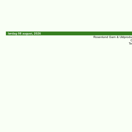
lørdag 08 august, 2026
Rosenlund Garn & Uldprodu
C
Te