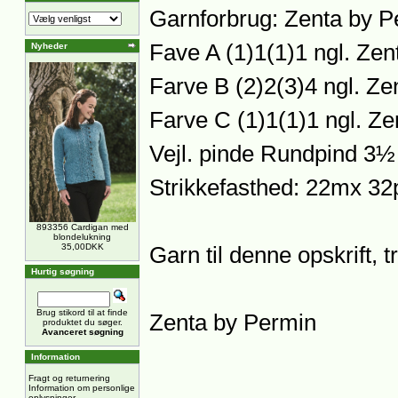
Garnforbrug: Zenta by P
Fave A (1)1(1)1 ngl. Ze
Nyheder
Farve B (2)2(3)4 ngl. Z
Farve C (1)1(1)1 ngl. Z
Vejl. pinde Rundpind 
Strikkefasthed: 22mx 32
893356 Cardigan med
blondelukning
35,00DKK
Garn til denne opskrift, 
Hurtig søgning
Brug stikord til at finde
Zenta by Permin
produktet du søger.
Avanceret søgning
Information
Fragt og returnering
Information om personlige
oplysninger