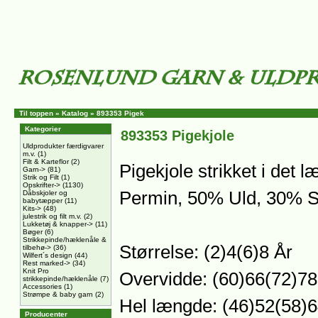
Til toppen
»
Katalog
»
893353 Pigek
Kategorier
893353 Pigekjole
Uldprodukter færdigvarer
m.v.
(1)
Filt & Karteflor
(2)
Pigekjole strikket i det 
Garn->
(81)
Strik og Filt
(1)
Opskrifter->
(1130)
Permin, 50% Uld, 30% S
Dåbskjoler og
babytæpper
(11)
Kits->
(48)
julestrik og filt m.v.
(2)
Lukketøj & knapper->
(11)
Bøger
(6)
Strikkepinde/hæklenåle &
Størrelse: (2)4(6)8 År
tilbehø->
(36)
Wilfert´s design
(44)
Rest marked->
(34)
Knit Pro
Overvidde: (60)66(72)7
strikkepinde/hæklenåle
(7)
Accessories
(1)
Strømpe & baby garn
(2)
Hel længde: (46)52(58)
Producenter