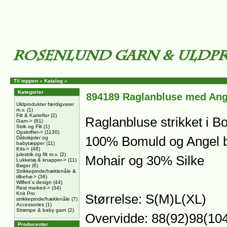
Til toppen
»
Katalog
»
Kategorier
894189 Raglanbluse med Ang
Uldprodukter færdigvarer
m.v.
(1)
Filt & Karteflor
(2)
Raglanbluse strikket i B
Garn->
(81)
Strik og Filt
(1)
Opskrifter->
(1130)
100% Bomuld og Angel 
Dåbskjoler og
babytæpper
(11)
Kits->
(48)
julestrik og filt m.v.
(2)
Mohair og 30% Silke
Lukketøj & knapper->
(11)
Bøger
(6)
Strikkepinde/hæklenåle &
tilbehø->
(36)
Wilfert´s design
(44)
Rest marked->
(34)
Knit Pro
Størrelse: S(M)L(XL)
strikkepinde/hæklenåle
(7)
Accessories
(1)
Strømpe & baby garn
(2)
Overvidde: 88(92)98(10
Producenter