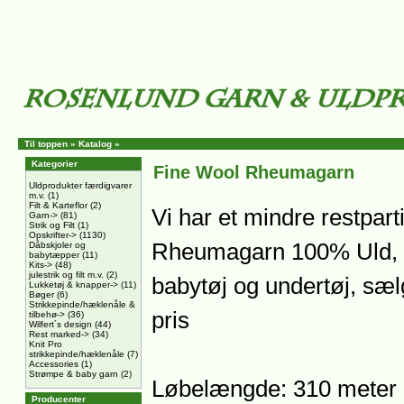
Til toppen
»
Katalog
»
Kategorier
Fine Wool Rheumagarn
Uldprodukter færdigvarer
m.v.
(1)
Filt & Karteflor
(2)
Vi har et mindre restpart
Garn->
(81)
Strik og Filt
(1)
Opskrifter->
(1130)
Rheumagarn 100% Uld, læ
Dåbskjoler og
babytæpper
(11)
Kits->
(48)
julestrik og filt m.v.
(2)
babytøj og undertøj, sælg
Lukketøj & knapper->
(11)
Bøger
(6)
Strikkepinde/hæklenåle &
pris
tilbehø->
(36)
Wilfert´s design
(44)
Rest marked->
(34)
Knit Pro
strikkepinde/hæklenåle
(7)
Accessories
(1)
Strømpe & baby garn
(2)
Løbelængde: 310 meter 
Producenter