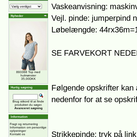
Vaskeanvisning: maskin
Vejl. pinde: jumperpind 
Nyheder
Løbelængde: 44rx36m=10
SE FARVEKORT NEDE
893368 Top med
hulmønster
35,00DKK
Følgende opskrifter kan a
Hurtig søgning
nedenfor for at se opskrif
Brug stikord til at finde
produktet du søger.
Avanceret søgning
Information
Fragt og returnering
Information om personlige
oplysninger
Strikkepinde: tryk på lin
Kontakt os