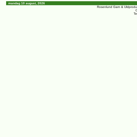
mandag 10 august, 2026
Rosenlund Garn & Uldprodu
C
Te