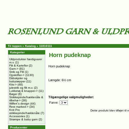
Til toppen
»
Katalog
»
11810111
Kategorier
Horn pudeknap
Uldprodukter færdigvarer
m.v.
(1)
Filt & Karteflor
(2)
Horn pudeknap
Garn->
(81)
Strik og Filt
(1)
Opskrifter->
(1130)
Dåbskjoler og
Længde: 6½ cm
babytæpper
(11)
Kits->
(48)
julestrik og filt m.v.
(2)
Lukketøj & knapper->
(11)
Bøger
(6)
Tilgængelige valgmuligheder:
Strikkepinde/hæklenåle &
tilbehø->
(36)
Farve:
Wilfert´s design
(44)
Rest marked->
(34)
Knit Pro
Dette produkt blev tilføjet t
strikkepinde/hæklenåle
(7)
Accessories
(1)
Strømpe & baby garn
(2)
Producenter