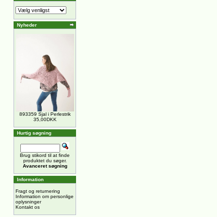
Nyheder
893359 Sjal i Perlestrik
35,00DKK
Hurtig søgning
Brug stikord til at finde
produktet du søger.
Avanceret søgning
Information
Fragt og returnering
Information om personlige
oplysninger
Kontakt os