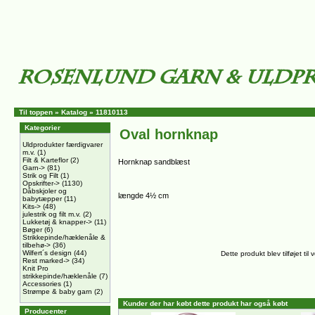
Til toppen
»
Katalog
»
11810113
Kategorier
Oval hornknap
Uldprodukter færdigvarer
m.v.
(1)
Filt & Karteflor
(2)
Hornknap sandblæst
Garn->
(81)
Strik og Filt
(1)
Opskrifter->
(1130)
Dåbskjoler og
længde 4½ cm
babytæpper
(11)
Kits->
(48)
julestrik og filt m.v.
(2)
Lukketøj & knapper->
(11)
Bøger
(6)
Strikkepinde/hæklenåle &
tilbehø->
(36)
Wilfert´s design
(44)
Dette produkt blev tilføjet t
Rest marked->
(34)
Knit Pro
strikkepinde/hæklenåle
(7)
Accessories
(1)
Strømpe & baby garn
(2)
Kunder der har købt dette produkt har også købt
Producenter