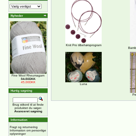
Nyheder
Knit Pro tilbehørsprogram
Bambu
Fine Wool Rheumagarn
54,50DKK
45,00DKK
Luna
Hurtig søgning
Pe
Brug stikord til at finde
produktet du søger.
Avanceret søgning
Information
Fragt og returnering
Information om personlige
oplysninger