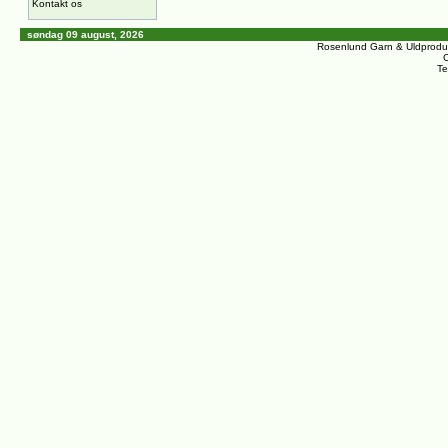
Kontakt os
søndag 09 august, 2026
Rosenlund Garn & Uldprodu
C
Te