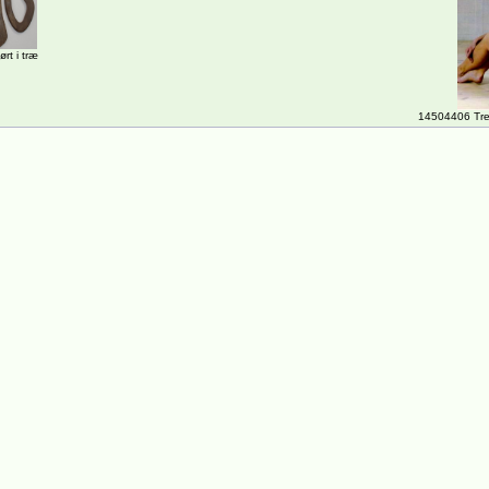
ørt i træ
14504406 Tre