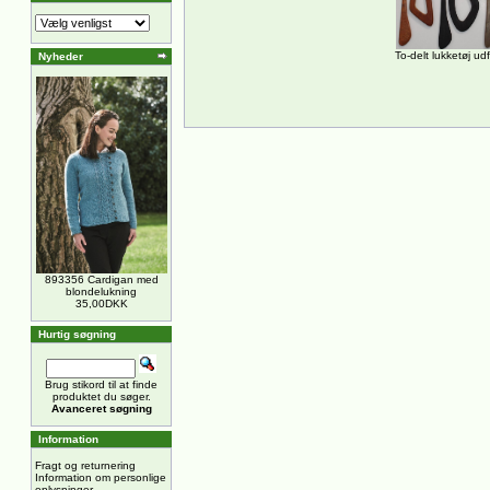
To-delt lukketøj udf
Nyheder
893356 Cardigan med
blondelukning
35,00DKK
Hurtig søgning
Brug stikord til at finde
produktet du søger.
Avanceret søgning
Information
Fragt og returnering
Information om personlige
oplysninger