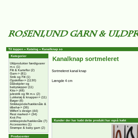
Til toppen
»
Katalog
»
Kanalknap so
Kategorier
Kanalknap sortmeleret
Uldprodukter færdigvarer
m.v.
(1)
Filt & Karteflor
(2)
Sortmeleret kanal knap
Garn->
(81)
Strik og Filt
(1)
Opskrifter->
(1130)
Længde 4 cm
Dåbskjoler og
babytæpper
(11)
Kits->
(48)
julestrik og filt m.v.
(2)
Lukketøj & knapper->
(11)
Bøger
(6)
Strikkepinde/hæklenåle &
tilbehø->
(36)
Wilfert´s design
(44)
Rest marked->
(34)
Knit Pro
Kunder der har købt dette produkt har også købt
strikkepinde/hæklenåle
(7)
Accessories
(1)
Strømpe & baby garn
(2)
Producenter