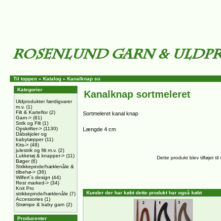
Til toppen
»
Katalog
»
Kanalknap so
Kategorier
Kanalknap sortmeleret
Uldprodukter færdigvarer
m.v.
(1)
Filt & Karteflor
(2)
Sortmeleret kanal knap
Garn->
(81)
Strik og Filt
(1)
Opskrifter->
(1130)
Længde 4 cm
Dåbskjoler og
babytæpper
(11)
Kits->
(48)
julestrik og filt m.v.
(2)
Lukketøj & knapper->
(11)
Dette produkt blev tilføjet 
Bøger
(6)
Strikkepinde/hæklenåle &
tilbehø->
(36)
Wilfert´s design
(44)
Rest marked->
(34)
Knit Pro
Kunder der har købt dette produkt har også købt
strikkepinde/hæklenåle
(7)
Accessories
(1)
Strømpe & baby garn
(2)
Producenter