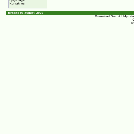
oplysninger
Kontakt os
torsdag 06 august, 2026
Rosenlund Garn & Uldprodu
C
Te