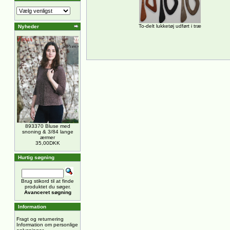
To-delt lukketøj udført i træ
Nyheder
893370 Bluse med
snoning & 3/84 lange
ærmer
35,00DKK
Hurtig søgning
Brug stikord til at finde
produktet du søger.
Avanceret søgning
Information
Fragt og returnering
Information om personlige