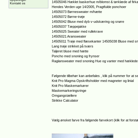
14505046 Hæklet baskerhue m/blomst & tørklæde af firka
Kontakt os
Hendes Verden uge 14/2005, Pragtfulde ponchoer
14505073 Børnesweater m/hætte
14505072 Børne-trøje
14505042 Bluse med dyb v-udskæring og snøre
14505037 Tæppejakke
14505025 Sweater med rullekrave
14505021 Aransweater
14505011 Trøje med flæsekanter
14505038 Bluse med s
Lang trøje strikket på tværs
Taljeret bluse med hætte
Poncho med snoning og frynser
Raglansweater med snoning
Hue og vanter med hæklede
Følgende tilbehør kan anbefales , klik på nummer for at se
Knit Pro Magma Opskriftsholder med magneter og linial
Knit Pro Maskemarkører
Maskemarkeringsringe
Omgangstællere
Strikke Calculator
Vælg ønsket farve fra følgende farvekort (klik for at forstø