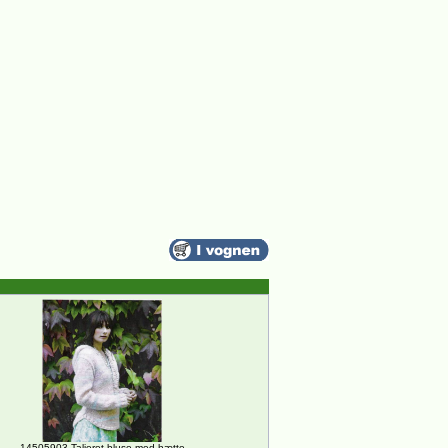
14505903 Taljeret bluse med hætte