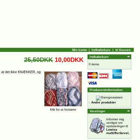
Min konto
|
Indkøbskurv
|
til Kassen
Indkøbskurv
25,50DKK
10,00DKK
0 items
ge, at det ikke KNÆKKER, og
Producentinformation
-
Andre produkter
Klik for at forstørre
Varslinger
Informer mig
venligst om
opdateringer til
Lowisa
multi/flerfarvet.