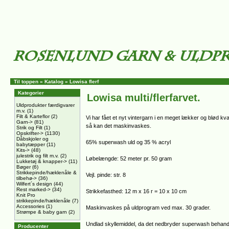
Til toppen
»
Katalog
»
Lowisa flerf
Kategorier
Lowisa multi/flerfarvet.
Uldprodukter færdigvarer
m.v.
(1)
Filt & Karteflor
(2)
Vi har fået et nyt vintergarn i en meget lækker og blød k
Garn->
(81)
så kan det maskinvaskes.
Strik og Filt
(1)
Opskrifter->
(1130)
Dåbskjoler og
65% superwash uld og 35 % acryl
babytæpper
(11)
Kits->
(48)
julestrik og filt m.v.
(2)
Løbelængde: 52 meter pr. 50 gram
Lukketøj & knapper->
(11)
Bøger
(6)
Strikkepinde/hæklenåle &
Vejl. pinde: str. 8
tilbehø->
(36)
Wilfert´s design
(44)
Rest marked->
(34)
Strikkefasthed: 12 m x 16 r = 10 x 10 cm
Knit Pro
strikkepinde/hæklenåle
(7)
Accessories
(1)
Maskinvaskes på uldprogram ved max. 30 grader.
Strømpe & baby garn
(2)
Undlad skyllemiddel, da det nedbryder superwash behand
Producenter