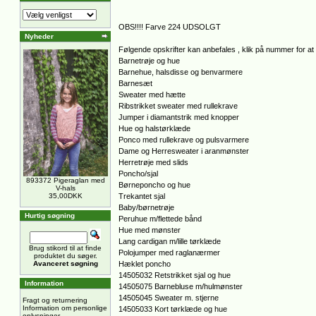
OBS!!!! Farve 224 UDSOLGT
Nyheder
Følgende opskrifter kan anbefales , klik på nummer for at 
Barnetrøje og hue
Barnehue, halsdisse og benvarmere
Barnesæt
Sweater med hætte
Ribstrikket sweater med rullekrave
Jumper i diamantstrik med knopper
Hue og halstørklæde
Ponco med rullekrave og pulsvarmere
Dame og Herresweater i aranmønster
Herretrøje med slids
Poncho/sjal
893372 Pigeraglan med
Børneponcho og hue
V-hals
35,00DKK
Trekantet sjal
Baby/børnetrøje
Hurtig søgning
Peruhue m/flettede bånd
Hue med mønster
Lang cardigan m/lille tørklæde
Brug stikord til at finde
Polojumper med raglanærmer
produktet du søger.
Avanceret søgning
Hæklet poncho
14505032 Retstrikket sjal og hue
Information
14505075 Barnebluse m/hulmønster
14505045 Sweater m. stjerne
Fragt og returnering
Information om personlige
14505033 Kort tørklæde og hue
oplysninger