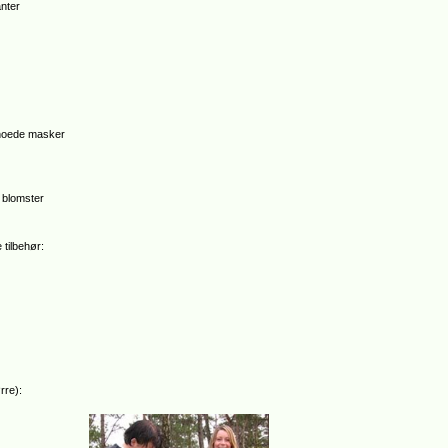
nter
noede masker
 blomster
 tilbehør:
rre):