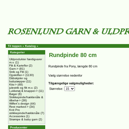
Til toppen
»
Katalog
»
Kategorier
Rundpinde 80 cm
Uldprodukter færdigvarer
m.v.
(1)
Filt & Karteflor
(2)
Rundpinde fra Pony, længde 80 cm
Garn->
(81)
Strik og Filt
(1)
Opskrifter->
(1130)
Vælg størrelse nedenfor
Dåbskjoler og
babytæpper
(11)
Tilgængelige valgmuligheder:
Kits->
(48)
julestrik og filt m.v.
(2)
Størrelse:
Lukketøj & knapper->
(11)
Bøger
(6)
Strikkepinde/hæklenåle &
tilbehø->
(36)
Wilfert´s design
(44)
Rest marked->
(34)
Knit Pro
strikkepinde/hæklenåle
(7)
Accessories
(1)
Strømpe & baby garn
(2)
Producenter