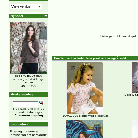
Nyheder
Dette produkt blev tilføjet
Kunder der har købt dette produkt har også købt
893370 Bluse med
snoning & 3/84 lange
ærmer
35,00DKK
Hurtig søgning
Sorbé. St
Brug stikord til at finde
produktet du søger.
Avanceret søgning
F190/19008 Kortærmet pigebluse
Information
Fragt og returnering
Information om personlige