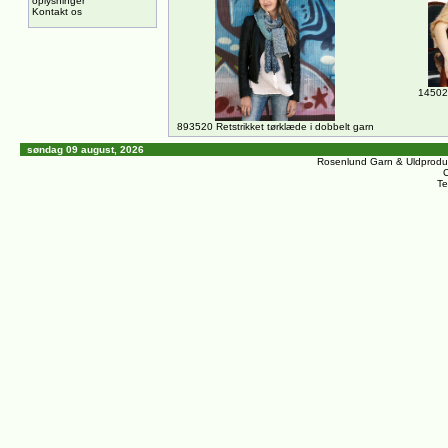
oplysninger
Kontakt os
14502
893520 Retstrikket tørklæde i dobbelt garn
søndag 09 august, 2026
Rosenlund Garn & Uldprodu
C
Te